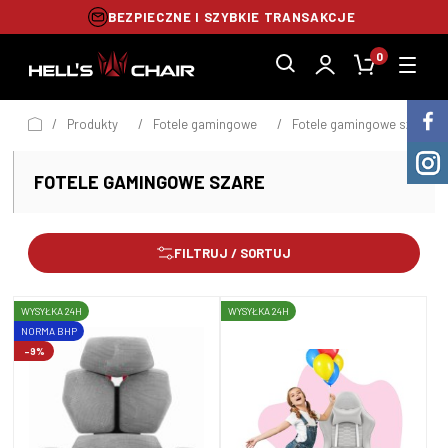
BEZPIECZNE I SZYBKIE TRANSAKCJE
0
/
Produkty
/
Fotele gamingowe
/
Fotele gamingowe szare
FOTELE GAMINGOWE SZARE
FILTRUJ / SORTUJ
WYSYŁKA 24H
WYSYŁKA 24H
NORMA BHP
-9%