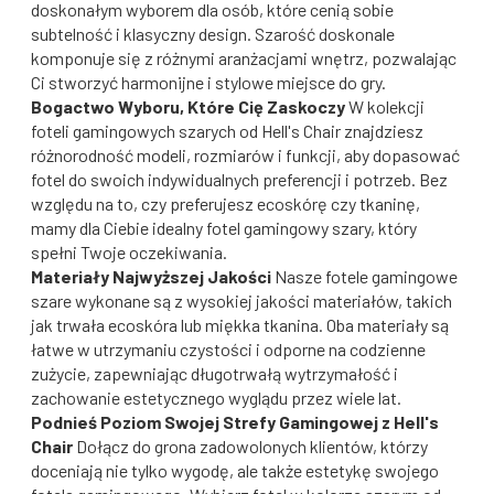
doskonałym wyborem dla osób, które cenią sobie
subtelność i klasyczny design. Szarość doskonale
komponuje się z różnymi aranżacjami wnętrz, pozwalając
Ci stworzyć harmonijne i stylowe miejsce do gry.
Bogactwo Wyboru, Które Cię Zaskoczy
W kolekcji
foteli gamingowych szarych od Hell's Chair znajdziesz
różnorodność modeli, rozmiarów i funkcji, aby dopasować
fotel do swoich indywidualnych preferencji i potrzeb. Bez
względu na to, czy preferujesz ecoskórę czy tkaninę,
mamy dla Ciebie idealny fotel gamingowy szary, który
spełni Twoje oczekiwania.
Materiały Najwyższej Jakości
Nasze fotele gamingowe
szare wykonane są z wysokiej jakości materiałów, takich
jak trwała ecoskóra lub miękka tkanina. Oba materiały są
łatwe w utrzymaniu czystości i odporne na codzienne
zużycie, zapewniając długotrwałą wytrzymałość i
zachowanie estetycznego wyglądu przez wiele lat.
Podnieś Poziom Swojej Strefy Gamingowej z Hell's
Chair
Dołącz do grona zadowolonych klientów, którzy
doceniają nie tylko wygodę, ale także estetykę swojego