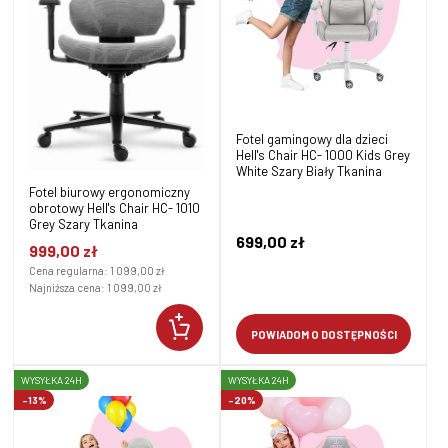
Fotel gamingowy dla dzieci
Hell's Chair HC- 1000 Kids Grey
White Szary Biały Tkanina
Fotel biurowy ergonomiczny
obrotowy Hell's Chair HC- 1010
Grey Szary Tkanina
699,00 zł
999,00 zł
Cena regularna:
1 099,00 zł
Najniższa cena:
1 099,00 zł
POWIADOM O DOSTĘPNOŚCI
WYSYŁKA 24H
WYSYŁKA 24H
-13%
-20%