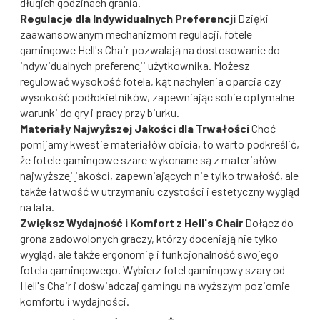
długich godzinach grania.
Regulacje dla Indywidualnych Preferencji
Dzięki
zaawansowanym mechanizmom regulacji, fotele
gamingowe Hell's Chair pozwalają na dostosowanie do
indywidualnych preferencji użytkownika. Możesz
regulować wysokość fotela, kąt nachylenia oparcia czy
wysokość podłokietników, zapewniając sobie optymalne
warunki do gry i pracy przy biurku.
Materiały Najwyższej Jakości dla Trwałości
Choć
pomijamy kwestie materiałów obicia, to warto podkreślić,
że fotele gamingowe szare wykonane są z materiałów
najwyższej jakości, zapewniających nie tylko trwałość, ale
także łatwość w utrzymaniu czystości i estetyczny wygląd
na lata.
Zwiększ Wydajność i Komfort z Hell's Chair
Dołącz do
grona zadowolonych graczy, którzy doceniają nie tylko
wygląd, ale także ergonomię i funkcjonalność swojego
fotela gamingowego. Wybierz fotel gamingowy szary od
Hell's Chair i doświadczaj gamingu na wyższym poziomie
komfortu i wydajności.