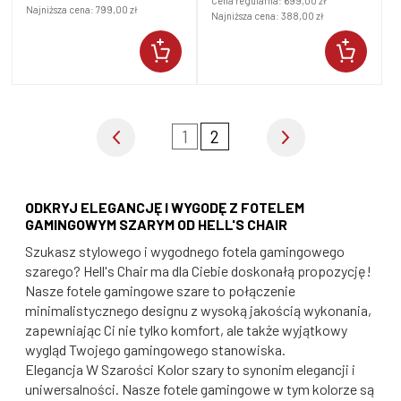
Cena regularna:
699,00 zł
Najniższa cena:
799,00 zł
Najniższa cena:
388,00 zł
1
2
ODKRYJ ELEGANCJĘ I WYGODĘ Z FOTELEM
GAMINGOWYM SZARYM OD HELL'S CHAIR
Szukasz stylowego i wygodnego fotela gamingowego
szarego? Hell's Chair ma dla Ciebie doskonałą propozycję!
Nasze fotele gamingowe szare to połączenie
minimalistycznego designu z wysoką jakością wykonania,
zapewniając Ci nie tylko komfort, ale także wyjątkowy
wygląd Twojego gamingowego stanowiska.
Elegancja W Szarości Kolor szary to synonim elegancji i
uniwersalności. Nasze fotele gamingowe w tym kolorze są