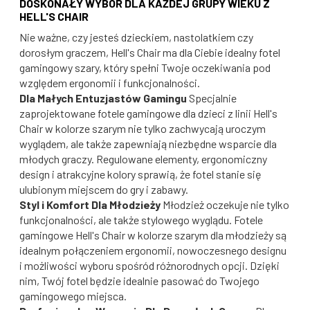
DOSKONAŁY WYBÓR DLA KAŻDEJ GRUPY WIEKU Z
HELL'S CHAIR
Nie ważne, czy jesteś dzieckiem, nastolatkiem czy
dorosłym graczem, Hell's Chair ma dla Ciebie idealny fotel
gamingowy szary, który spełni Twoje oczekiwania pod
względem ergonomii i funkcjonalności.
Dla Małych Entuzjastów Gamingu
Specjalnie
zaprojektowane fotele gamingowe dla dzieci z linii Hell's
Chair w kolorze szarym nie tylko zachwycają uroczym
wyglądem, ale także zapewniają niezbędne wsparcie dla
młodych graczy. Regulowane elementy, ergonomiczny
design i atrakcyjne kolory sprawią, że fotel stanie się
ulubionym miejscem do gry i zabawy.
Styl i Komfort Dla Młodzieży
Młodzież oczekuje nie tylko
funkcjonalności, ale także stylowego wyglądu. Fotele
gamingowe Hell's Chair w kolorze szarym dla młodzieży są
idealnym połączeniem ergonomii, nowoczesnego designu
i możliwości wyboru spośród różnorodnych opcji. Dzięki
nim, Twój fotel będzie idealnie pasować do Twojego
gamingowego miejsca.