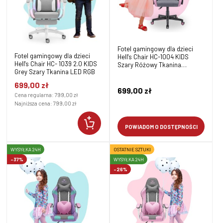
Fotel gamingowy dla dzieci
Fotel gamingowy dla dzieci
Hell's Chair HC-1004 KIDS
Hell's Chair HC- 1039 2.0 KIDS
Szary Różowy Tkanina
Grey Szary Tkanina LED RGB
Ekoskóra
699,00 zł
699,00 zł
Cena regularna:
799,00 zł
Najniższa cena:
799,00 zł
POWIADOM O DOSTĘPNOŚCI
WYSYŁKA 24H
OSTATNIE SZTUKI
-37%
WYSYŁKA 24H
-26%