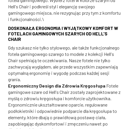
fotela gamingowego. Wybierz fotel w kolorze szarym od
Hell's Chair i podkreśl styl i elegancję swojego
gamingowego miejsca, nie rezygnując przy tym z komfortu
i funkcjonalności.\
DOSKONAŁA ERGONOMIA I WYJĄTKOWY KOMFORT W
FOTELACH GAMINGOWYCH SZARYCH OD HELL'S
CHAIR
Gdy szukasz nie tylko stylowego, ale także funkcjonalnego
fotela gamingowego szarego to modele z kolekcji Hell's
Chair spełniają te oczekiwania. Nasze fotele nie tylko
zachwycają wyglądem, ale przede wszystkim zapewniają
optymalną ergonomię i wygodę podczas każdej sesji
grania.
Ergonomiczny Design dla Zdrowia Kręgosłupa
Fotele
gamingowe szare od Hell's Chair zostały zaprojektowane z
myślą o zdrowiu kręgosłupa i komforcie użytkownika.
Ergonomicznie ukształtowane oparcie, regulowane
podłokietniki i odpowiednie podparcie dla kręgosłupa to
elementy, które dbają o prawidłową postawę ciała,
zapobiegając dyskomfortowi i zmęczeniu nawet po