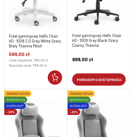
Fotel gamingowy Hell's Chair
Fotel gamingowy Hell's Chair
HC- 1009 Grey Black Szary
HC- 1008 2.0 Grey White Szary
Czarny Tkanina
Biały Tkanina Mesh
599,00 zł
999,00 zł
Cena regularna:
799,00 zł
Najniższa cena:
799,00 zł
POWIADOM O DOSTĘPNOŚCI
OSTATNIE SZTUKI
OSTATNIE SZTUKI
WYSYŁKA 24H
WYSYŁKA 24H
NORMA BHP
NORMA BHP
-20%
-33%