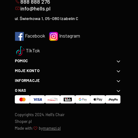
888 888 276
info@hells.pl
ul. Świerkowa 1, 05-080 Izabelin C
Facebook
Instagram
TikTok
POMOC
MOJE KONTO
INFORMACJE
O NAS
Copyrights 2024. Hell’s Chair
Shoper.pl
Made with:
by
mamezi.pl