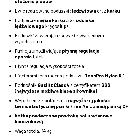
ułożeniu pleców
Dwie regulowane poduszki:
lędźwiowa
oraz
karku
Podparcie
mięśni karku
oraz
odcinka
lędźwiowego
kręgosłupa
Poduszki zawierające suwaki z wymiennym
wypełnieniem
Funkcja umożliwiająca
płynną regulację
oparcia
fotela
Płynna regulacja wysokości fotela
Pięcioramienna mocna podstawa
TechPro Nylon 5.1
Podnośnik
Gaslift Class4
z certyfikatem
SGS
(najwyższa możliwa klasa siłownika)
Wypełnienie z połączenia
najwyższej jakości
termoelastycznej pianki Free Air z zimną pianką CF
Kółka powleczone powłoką poliuretanowo-
kauczukową
Waga fotela: 14 kg