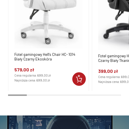
Fotel gamingowy Hell's Chair HC- 1014
Fotel gamingowy He
Biały Czarny Ekoskóra
Czarny Biały Tkani
579,00 zł
399,00 zł
Cena regularna:
699,00 zł
Cena regularna:
699,0
Najniższa cena:
699,00 zł
Najniższa cena:
699,0