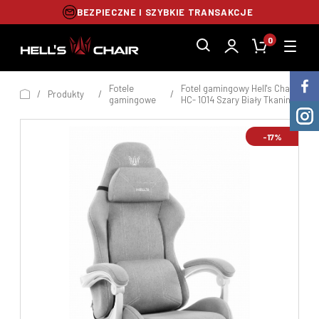
BŁYSKAWICZNA WYSYŁKA 24H
0
Fotele
Fotel gamingowy Hell's Chair
/
Produkty
/
/
gamingowe
HC- 1014 Szary Biały Tkanina
-17%