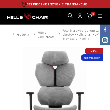
BEZPIECZNE I SZYBKIE TRANSAKCJE
0
Fotel biurowy ergonomiczny
Fotele
/
Produkty
/
/
obrotowy Hell's Chair HC- 1010
gamingowe
Grey Szary Tkanina
-9%
NORMA BHP