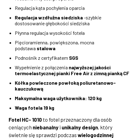
Regulacja kąta pochylenia oparcia
Regulacja wzdłużna siedziska
-szybkie
dostosowanie głębokości siedziska
Płynna regulacja wysokości fotela
Pięcioramienna, powiększona, mocna
podstawa
stalowa
Podnośnik z certyfikatem
SGS
Wypełnienie z połączenia
najwyższej jakości
termoelastycznej pianki Free Air z zimną pianką CF
Kółka powleczone powłoką poliuretanowo-
kauczukową
Maksymalna waga użytkownika: 120 kg
Waga fotela 19 kg
Fotel HC- 1010
to fotel przeznaczony dla osób
ceniących
niebanalny
i
unikalny design
, który
świetnie się sprawdzi podczas
wielogodzinnej