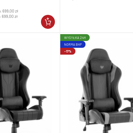
a:
699,00 zł
:
699,00 zł
WYSYŁKA 24H
NORMA BHP
-17%