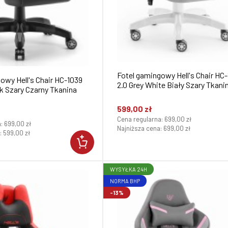
Fotel gamingowy Hell's Chair HC
owy Hell's Chair HC-1039
2.0 Grey White Biały Szary Tkani
ck Szary Czarny Tkanina
599,00 zł
Cena regularna:
699,00 zł
a:
699,00 zł
Najniższa cena:
699,00 zł
:
599,00 zł
WYSYŁKA 24H
NORMA BHP
-13%