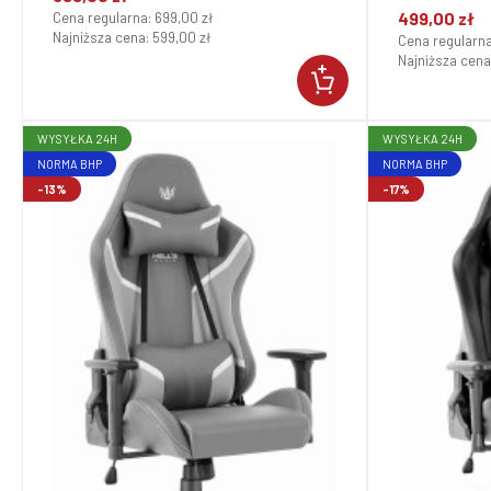
499,00 zł
Cena regularna:
699,00 zł
Najniższa cena:
599,00 zł
Cena regularn
Najniższa cena
WYSYŁKA 24H
WYSYŁKA 24H
NORMA BHP
NORMA BHP
-13%
-17%