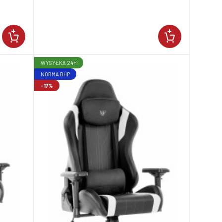
WYSYŁKA 24H
NORMA BHP
-17%