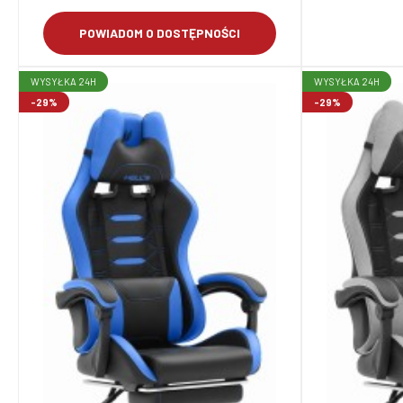
POWIADOM O DOSTĘPNOŚCI
WYSYŁKA 24H
WYSYŁKA 24H
-29%
-29%