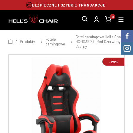
BŁYSKAWICZNA WYSYŁKA 24H
0
Fotel gamingowy Hell's Chair
Fotele
/
Produkty
/
/
HC-1039 2.0 Red Czerwony
gamingowe
Czarny
-29%