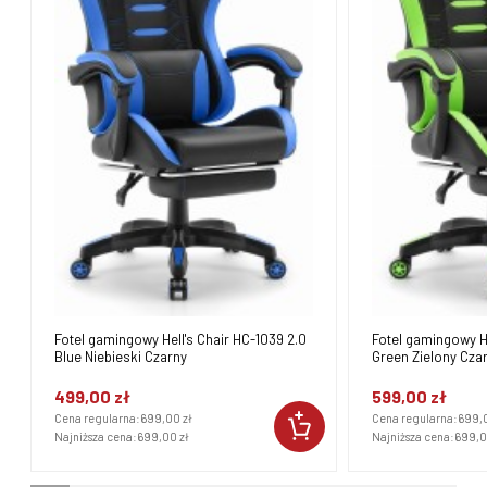
Fotel gamingowy Hell's Chair HC-1039 2.0
Fotel gamingowy He
Blue Niebieski Czarny
Green Zielony Cza
499,00 zł
599,00 zł
Cena regularna:
699,00 zł
Cena regularna:
699,0
Najniższa cena:
699,00 zł
Najniższa cena:
699,0