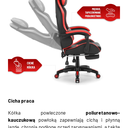
Cicha praca
Kółka powleczone
poliuretanowo-
kauczukową
powłoką zapewniają cichą i płynną
jazdę, chronią podłogę przed zarysowaniami, a także