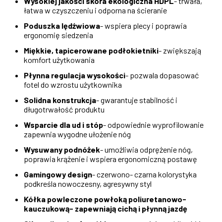
Wysokiej jakości skóra ekologiczna HDPL
- trwała,
łatwa w czyszczeniu i odporna na ścieranie
Poduszka lędźwiowa
- wspiera plecy i poprawia
ergonomię siedzenia
Miękkie, tapicerowane podłokietniki
- zwiększają
komfort użytkowania
Płynna regulacja wysokości
- pozwala dopasować
fotel do wzrostu użytkownika
Solidna konstrukcja
- gwarantuje stabilność i
długotrwałość produktu
Wsparcie dla ud i stóp
- odpowiednie wyprofilowanie
zapewnia wygodne ułożenie nóg
Wysuwany podnóżek
- umożliwia odprężenie nóg,
poprawia krążenie i wspiera ergonomiczną postawę
Gamingowy design
- czerwono- czarna kolorystyka
podkreśla nowoczesny, agresywny styl
Kółka powleczone powłoką poliuretanowo-
kauczukową- zapewniają cichą i płynną jazdę