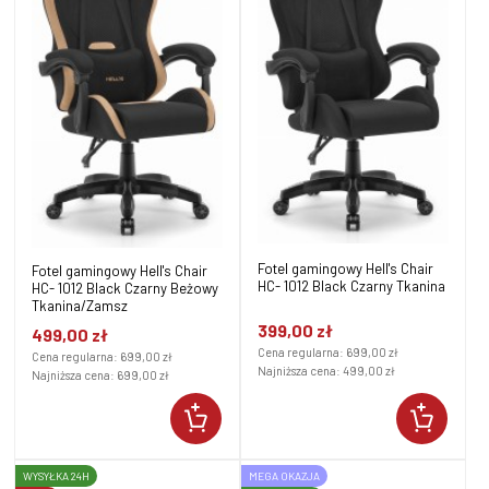
Fotel gamingowy Hell's Chair
Fotel gamingowy Hell's Chair
HC- 1012 Black Czarny Tkanina
HC- 1012 Black Czarny Beżowy
Tkanina/Zamsz
399,00 zł
499,00 zł
Cena regularna:
699,00 zł
Cena regularna:
699,00 zł
Najniższa cena:
499,00 zł
Najniższa cena:
699,00 zł
WYSYŁKA 24H
MEGA OKAZJA