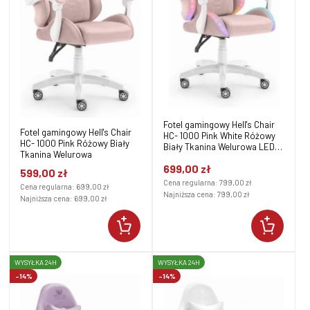
Fotel gamingowy Hell's Chair
Fotel gamingowy Hell's Chair
HC- 1000 Pink White Różowy
HC- 1000 Pink Różowy Biały
Biały Tkanina Welurowa LED
Tkanina Welurowa
RGB
699,00 zł
599,00 zł
Cena regularna:
799,00 zł
Cena regularna:
699,00 zł
Najniższa cena:
799,00 zł
Najniższa cena:
699,00 zł
WYSYŁKA 24H
WYSYŁKA 24H
-14%
-14%