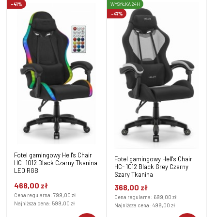
-41%
WYSYŁKA 24H
-47%
Fotel gamingowy Hell's Chair
Fotel gamingowy Hell's Chair
HC- 1012 Black Czarny Tkanina
HC- 1012 Black Grey Czarny
LED RGB
Szary Tkanina
468,00 zł
368,00 zł
Cena regularna:
799,00 zł
Cena regularna:
699,00 zł
Najniższa cena:
599,00 zł
Najniższa cena:
499,00 zł