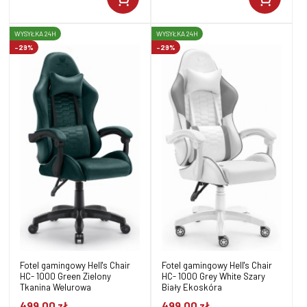
WYSYŁKA 24H
WYSYŁKA 24H
-29%
-29%
Fotel gamingowy Hell's Chair
Fotel gamingowy Hell's Chair
HC- 1000 Green Zielony
HC- 1000 Grey White Szary
Tkanina Welurowa
Biały Ekoskóra
499,00 zł
499,00 zł