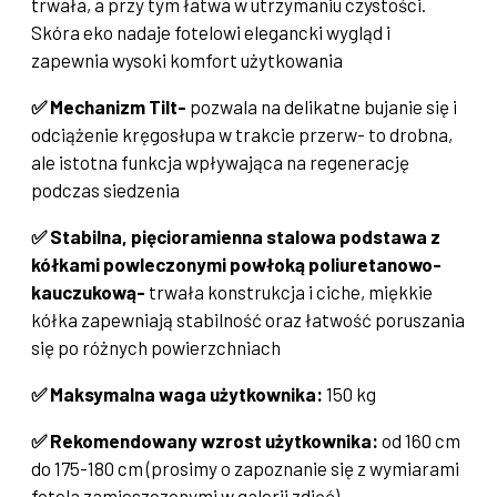
trwała, a przy tym łatwa w utrzymaniu czystości.
Skóra eko nadaje fotelowi elegancki wygląd i
zapewnia wysoki komfort użytkowania
✅ Mechanizm Tilt-
pozwala na delikatne bujanie się i
odciążenie kręgosłupa w trakcie przerw- to drobna,
ale istotna funkcja wpływająca na regenerację
podczas siedzenia
✅
Stabilna, pięcioramienna stalowa podstawa z
kółkami powleczonymi powłoką poliuretanowo-
kauczukową-
trwała konstrukcja i ciche, miękkie
kółka zapewniają stabilność oraz łatwość poruszania
się po różnych powierzchniach
✅ Maksymalna waga użytkownika:
150 kg
✅ Rekomendowany wzrost użytkownika:
od 160 cm
do 175-180 cm (prosimy o zapoznanie się z wymiarami
fotela zamieszczonymi w galerii zdjęć)