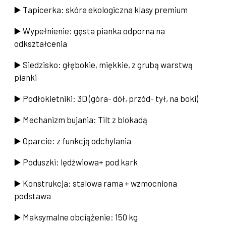
▶️ Tapicerka: skóra ekologiczna klasy premium
▶️ Wypełnienie: gęsta pianka odporna na
odkształcenia
▶️ Siedzisko: głębokie, miękkie, z grubą warstwą
pianki
▶️ Podłokietniki: 3D (góra- dół, przód- tył, na boki)
▶️ Mechanizm bujania: Tilt z blokadą
▶️ Oparcie: z funkcją odchylania
▶️ Poduszki: lędźwiowa+ pod kark
▶️ Konstrukcja: stalowa rama + wzmocniona
podstawa
▶️ Maksymalne obciążenie: 150 kg