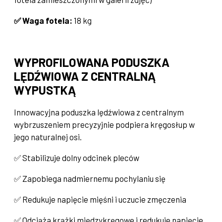
✅ Waga fotela:
18 kg
WYPROFILOWANA PODUSZKA
LĘDŹWIOWA Z CENTRALNĄ
WYPUSTKĄ
Innowacyjna poduszka lędźwiowa z centralnym
wybrzuszeniem precyzyjnie podpiera kręgosłup w
jego naturalnej osi.
✅ Stabilizuje dolny odcinek pleców
✅ Zapobiega nadmiernemu pochylaniu się
✅ Redukuje napięcie mięśni i uczucie zmęczenia
✅ Odciąża krążki międzykręgowe i redukuje napięcie