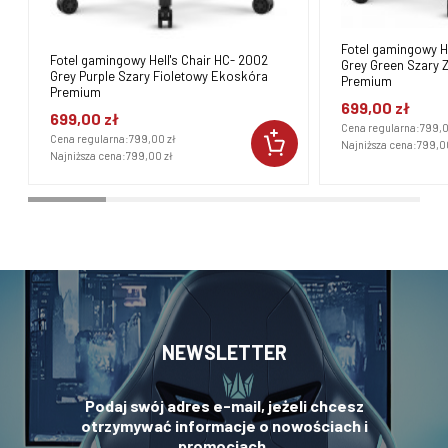
Fotel gamingowy He
Fotel gamingowy Hell's Chair HC- 2002
Grey Green Szary 
Grey Purple Szary Fioletowy Ekoskóra
Premium
Premium
699,00 zł
699,00 zł
Cena regularna:
799,0
Cena regularna:
799,00 zł
Najniższa cena:
799,0
Najniższa cena:
799,00 zł
NEWSLETTER
Podaj swój adres e-mail, jeżeli chcesz
otrzymywać informacje o nowościach i
promocjach.