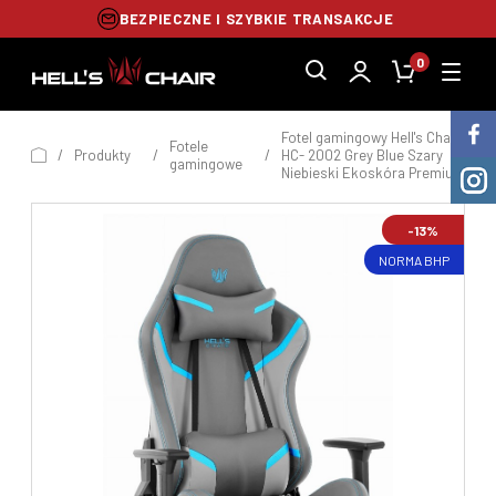
BEZPIECZNE I SZYBKIE TRANSAKCJE
0
Fotel gamingowy Hell's Chair
Fotele
/
Produkty
/
/
HC- 2002 Grey Blue Szary
gamingowe
Niebieski Ekoskóra Premium
-13%
NORMA BHP