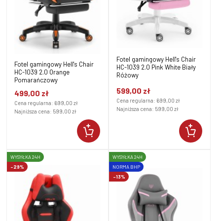
Fotel gamingowy Hell's Chair
Fotel gamingowy Hell's Chair
HC-1039 2.0 Pink White Biały
HC-1039 2.0 Orange
Różowy
Pomarańczowy
599,00 zł
499,00 zł
Cena regularna:
699,00 zł
Cena regularna:
699,00 zł
Najniższa cena:
599,00 zł
Najniższa cena:
599,00 zł
WYSYŁKA 24H
WYSYŁKA 24H
-29%
NORMA BHP
-13%