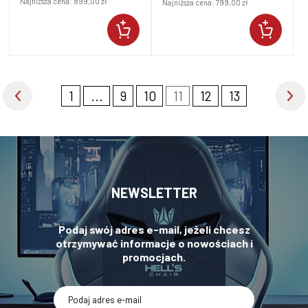
Najniższa cena:
899,00 zł
Najniższa cena:
799,00 zł
1
...
9
10
11
12
13
NEWSLETTER
Podaj swój adres e-mail, jeżeli chcesz
otrzymywać informacje o nowościach i
promocjach.