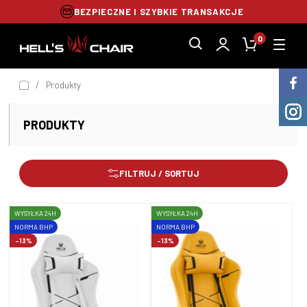
BEZPIECZNE I SZYBKIE TRANSAKCJE
0
/
Produkty
PRODUKTY
FILTRUJ / SORTUJ
WYSYŁKA 24H
WYSYŁKA 24H
NORMA BHP
NORMA BHP
-13%
-13%