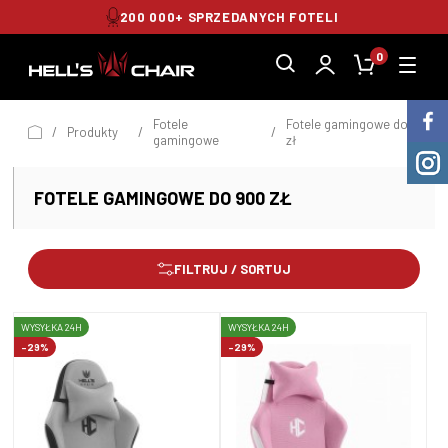
BEZPIECZNE I SZYBKIE TRANSAKCJE
0
Fotele
Fotele gamingowe do 900
/
Produkty
/
/
gamingowe
zł
FOTELE GAMINGOWE DO 900 ZŁ
FILTRUJ / SORTUJ
WYSYŁKA 24H
WYSYŁKA 24H
-29%
-29%