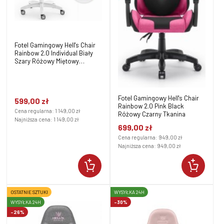
Fotel Gamingowy Hell's Chair
Rainbow 2.0 Individual Biały
Szary Różowy Miętowy
Ekoskóra
Fotel Gamingowy Hell's Chair
599,00 zł
Rainbow 2.0 Pink Black
Cena regularna:
1 149,00 zł
Różowy Czarny Tkanina
Najniższa cena:
1 149,00 zł
699,00 zł
Cena regularna:
949,00 zł
Najniższa cena:
949,00 zł
OSTATNIE SZTUKI
WYSYŁKA 24H
WYSYŁKA 24H
-30%
-26%