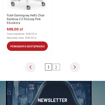
Fotel Gamingowy Hell's Chair
Rainbow 2.0 Różowy Pink
Ekoskóra
599,00 zł
Cena regularna:
949,00 zł
Najniższa cena:
949,00 zł
POWIADOM O DOSTĘPNOŚCI
1
2
NEWSLETTER