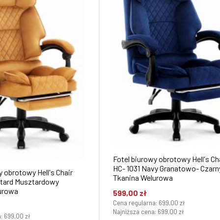
Fotel biurowy obrotowy Hell's Ch
HC- 1031 Navy Granatowo- Czarn
y obrotowy Hell's Chair
Tkanina Welurowa
ztardowy
urowa
599,00 zł
Cena regularna:
699,00 zł
Najniższa cena:
699,00 zł
a:
699,00 zł