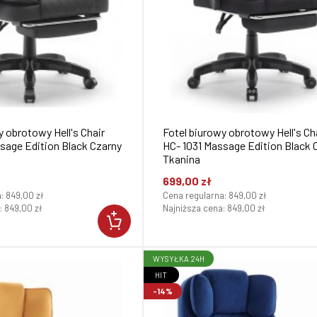
y obrotowy Hell's Chair
Fotel biurowy obrotowy Hell's Ch
sage Edition Black Czarny
HC- 1031 Massage Edition Black 
Tkanina
699,00 zł
a:
849,00 zł
Cena regularna:
849,00 zł
:
849,00 zł
Najniższa cena:
849,00 zł
WYSYŁKA 24H
HIT
-14%