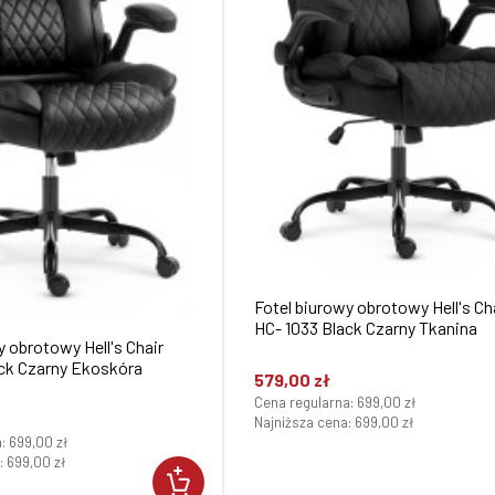
Fotel biurowy obrotowy Hell's Ch
HC- 1033 Black Czarny Tkanina
y obrotowy Hell's Chair
ack Czarny Ekoskóra
579,00 zł
Cena regularna:
699,00 zł
Najniższa cena:
699,00 zł
a:
699,00 zł
:
699,00 zł