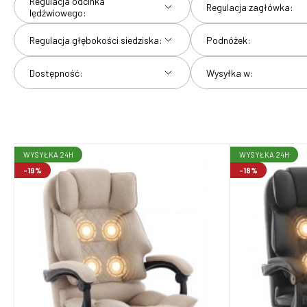
Regulacja odcinka
Regulacja zagłówka:
lędźwiowego:
Regulacja głębokości siedziska:
Podnóżek:
Dostępność:
Wysyłka w:
WYSYŁKA 24H
WYSYŁKA 24H
-19%
-18%