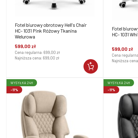
Fotel biurowy obrotowy Hell's Chair
Fotel biurow
HC- 1031 Pink Różowy Tkanina
HC- 1031 Whi
Welurowa
599,00 zł
599,00 zł
Cena regularna:
699,00 zł
Cena regularn
Najniższa cena:
699,00 zł
Najniższa cena
WYSYŁKA 24H
WYSYŁKA 24H
-17%
-17%