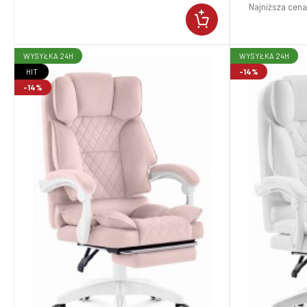
Najniższa cena
WYSYŁKA 24H
WYSYŁKA 24H
HIT
-14%
-14%