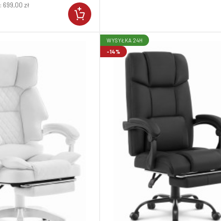
:
699,00 zł
WYSYŁKA 24H
-14%