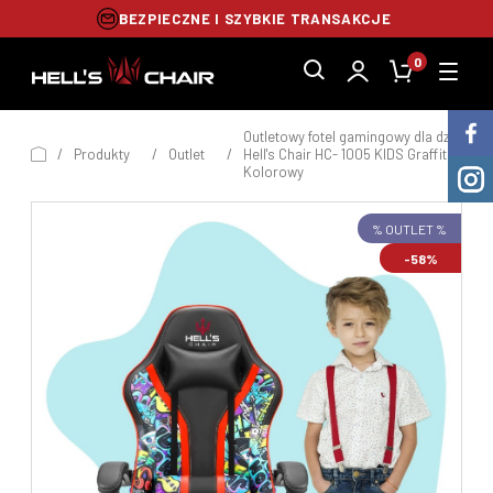
BEZPIECZNE I SZYBKIE TRANSAKCJE
0
Outletowy fotel gamingowy dla dzieci
/
Produkty
/
Outlet
/
Hell's Chair HC- 1005 KIDS Graffiti
Kolorowy
% OUTLET %
-58%