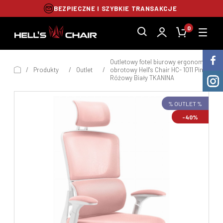
BEZPIECZNE I SZYBKIE TRANSAKCJE
0
Outletowy fotel biurowy ergonomiczny
/
Produkty
/
Outlet
/
obrotowy Hell's Chair HC- 1011 Pink
Różowy Biały TKANINA
% OUTLET %
-40%