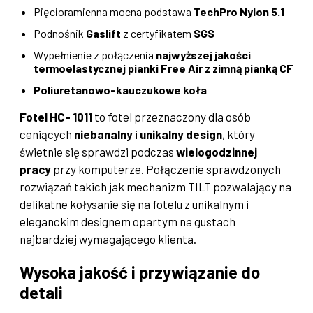
Pięcioramienna mocna podstawa
TechPro Nylon 5.1
Podnośnik
Gaslift
z certyfikatem
SGS
Wypełnienie z połączenia
najwyższej jakości
termoelastycznej pianki Free Air z zimną pianką CF
Poliuretanowo-kauczukowe koła
Fotel HC- 1011
to fotel przeznaczony dla osób
ceniących
niebanalny
i
unikalny design
, który
świetnie się sprawdzi podczas
wielogodzinnej
pracy
przy komputerze. Połączenie sprawdzonych
rozwiązań takich jak mechanizm TILT pozwalający na
delikatne kołysanie się na fotelu z unikalnym i
eleganckim designem opartym na gustach
najbardziej wymagającego klienta.
Wysoka jakość i przywiązanie do
detali