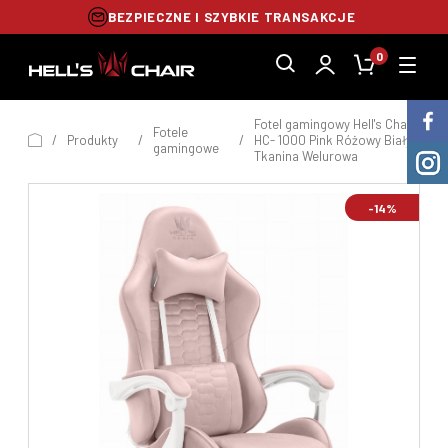
BEZPIECZNE I SZYBKIE TRANSAKCJE
0
Fotel gamingowy Hell's Chair
Fotele
/
Produkty
/
/
HC- 1000 Pink Różowy Biały
gamingowe
Tkanina Welurowa
-14%