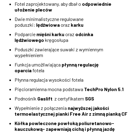
Fotel zaprojektowany, aby dbał o
odpowiednie
ułożenie pleców
Dwie minimalistyczne regulowane
poduszki:
lędźwiowa
oraz
karku
Podparcie
mięśni karku
oraz
odcinka
lędźwiowego
kręgosłupa
Poduszki zawierające suwaki z wymiennym
wypełnieniem
Funkcja umożliwiająca
płynną regulację
oparcia
fotela
Płynna regulacja wysokości fotela
Pięcioramienna mocna podstawa
TechPro Nylon 5.1
Podnośnik
Gaslift
z certyfikatem
SGS
Wypełnienie z połączenia
najwyższej jakości
termoelastycznej pianki Free Air z zimną pianką CF
Kółka powleczone powłoką poliuretanowo-
kauczukową- zapewniają cichą i płynną jazdę