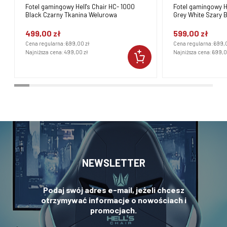
Fotel gamingowy Hell's Chair HC- 1000
Fotel gamingowy He
Black Czarny Tkanina Welurowa
Grey White Szary B
499,00 zł
599,00 zł
Cena regularna:
699,00 zł
Cena regularna:
699,0
Najniższa cena:
499,00 zł
Najniższa cena:
699,0
NEWSLETTER
Podaj swój adres e-mail, jeżeli chcesz
otrzymywać informacje o nowościach i
promocjach.