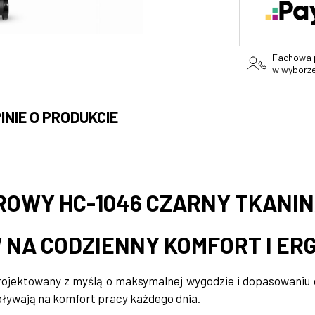
Fachowa
w wyborz
INIE O PRODUKCIE
A NIE ZAWIERA EWENTUALNYCH
ZTÓW PŁATNOŚCI
ROWY HC-1046 CZARNY TKANI
NA CODZIENNY KOMFORT I ER
rojektowany z myślą o maksymalnej wygodzie i dopasowaniu
pływają na komfort pracy każdego dnia.