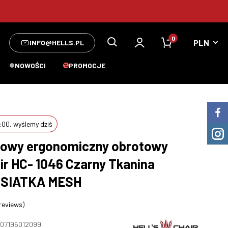
0
INFO@HELLS.PL
NOWOŚCI
PROMOCJE
00, wyślemy dziś
urowy ergonomiczny obrotowy
air HC- 1046 Czarny Tkanina
 SIATKA MESH
 reviews)
07196012099