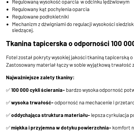
Regulowaną wysokość oparcia w odcinku lędźwiowym
Regulowany kąt pochylenia oparcia
Regulowane podłokietniki
Mechanizm z dźwigniami do regulacji wysokości siedziska
siedzącej.
Tkanina tapicerska o odporności 100 000
Fotel został pokryty wysokiej jakości tkaniną tapicerską 
Zastosowany materiał łączy w sobie wyjątkową trwałość z
Najważniejsze zalety tkaniny:
✅
100 000 cykli ścierania-
bardzo wysoka odporność potw
✅
wysoka trwałość-
odporność na mechacenie i przetar
✅
oddychająca struktura materiału-
lepsza cyrkulacja p
✅
miękka i przyjemna w dotyku powierzchnia-
komfort n