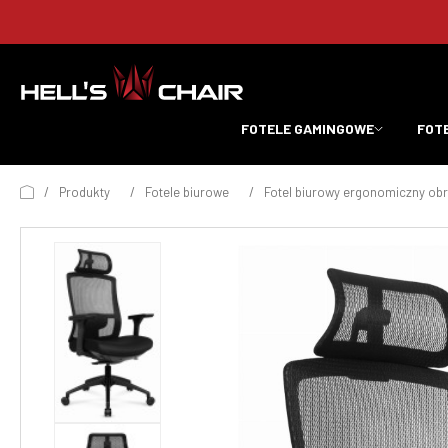
FOTELE GAMINGOWE
FOT
/
Produkty
/
Fotele biurowe
/
Fotel biurowy ergonomiczny obr