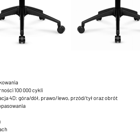
tkowania
rności 100 000 cykli
acja 4D: góra/dół, prawo/lewo, przód/tył oraz obrót
dopasowania
u
ach