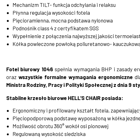
Mechanizm TILT- funkcja odchylania i relaksu
Płynna regulacja wysokości fotela
Pięcioramienna, mocna podstawa nylonowa
Podnośnik class 4 z certyfikatem SGS
Wypełnienie z połączenia najwyższej jakości termoelast
Kółka powleczone powłoką poliuretanowo- kauczukow
Fotel biurowy 1046
spełnia wymagania BHP i zasady ergo
oraz
wszystkie formalne wymagania ergonomiczne
dl
Ministra Rodziny, Pracy i Polityki Społecznej z dnia 9 st
Stabilne krzesło biurowe HELL’S CHAIR posiada:
Ergonomiczny i profilowany kształt fotela, zapewniają
Pięciopodporową podstawę wyposażoną w kółka jezdn
Możliwość obrotu 360° wokół osi pionowej
Regulowaną wysokość siedziska