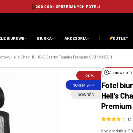
BEZPIECZNE I SZYBKIE TRANSAKCJE
ELE BIUROWE
BIURKA
AKCESORIA
OUTLET
otowy Hell's Chair HC- 1046 Czarny Tkanina Premium SIATKA MESH
Zamów do 17:
-20%
Fotel bi
NORMA BHP
Hell's Ch
NOWOŚĆ
Premium
(3
Kod produktu:
59