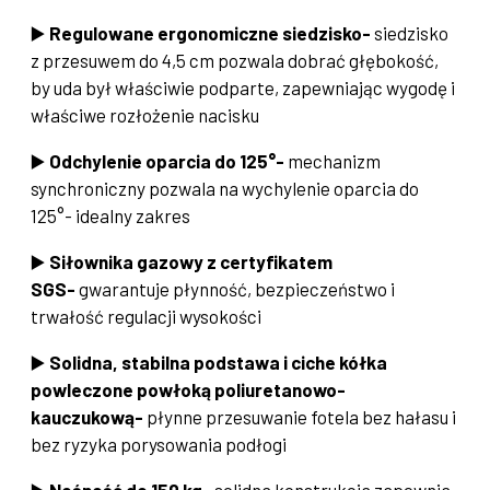
▶️
Regulowane ergonomiczne siedzisko-
siedzisko
z przesuwem do 4,5 cm pozwala dobrać głębokość,
by uda był właściwie podparte, zapewniając wygodę i
właściwe rozłożenie nacisku
▶️
Odchylenie oparcia do 125°-
mechanizm
synchroniczny pozwala na wychylenie oparcia do
125°- idealny zakres
▶️
Siłownika gazowy z certyfikatem
SGS-
gwarantuje płynność, bezpieczeństwo i
trwałość regulacji wysokości
▶️
Solidna, stabilna podstawa i ciche kółka
powleczone powłoką poliuretanowo-
kauczukową-
płynne przesuwanie fotela bez hałasu i
bez ryzyka porysowania podłogi
▶️
Nośność do 150 kg-
solidna konstrukcja zapewnia