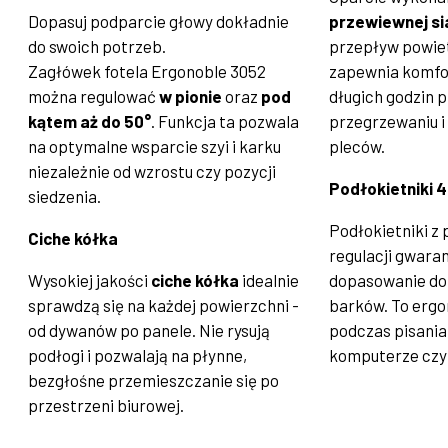
Dopasuj podparcie głowy dokładnie
przewiewnej si
do swoich potrzeb.
przepływ powiet
Zagłówek fotela Ergonoble 3052
zapewnia komfo
można regulować
w pionie
oraz
pod
długich godzin 
kątem aż do 50°
. Funkcja ta pozwala
przegrzewaniu i
na optymalne wsparcie szyi i karku
pleców.
niezależnie od wzrostu czy pozycji
Podłokietniki 
siedzenia.
Podłokietniki z
Ciche kółka
regulacji gwara
Wysokiej jakości
ciche kółka
idealnie
dopasowanie do 
sprawdzą się na każdej powierzchni -
barków. To erg
od dywanów po panele. Nie rysują
podczas pisania
podłogi i pozwalają na płynne,
komputerze czy
bezgłośne przemieszczanie się po
przestrzeni biurowej.