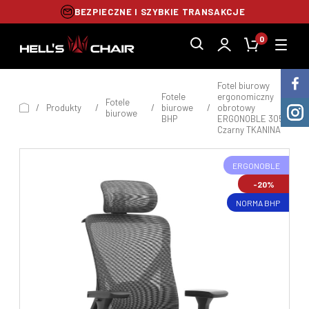
BEZPIECZNE I SZYBKIE TRANSAKCJE
0
Fotel biurowy
Fotele
ergonomiczny
Fotele
/
Produkty
/
/
biurowe
/
obrotowy
biurowe
BHP
ERGONOBLE 3052
Czarny TKANINA
ERGONOBLE
-20%
NORMA BHP