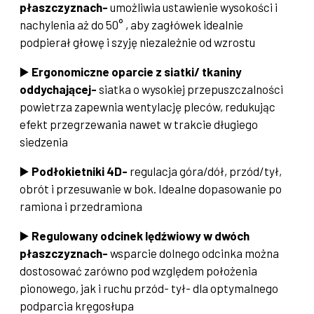
płaszczyznach-
umożliwia ustawienie wysokości i
nachylenia aż do 50° , aby zagłówek idealnie
podpierał głowę i szyję niezależnie od wzrostu
▶️
Ergonomiczne oparcie z siatki/ tkaniny
oddychającej-
siatka o wysokiej przepuszczalności
powietrza zapewnia wentylację pleców, redukując
efekt przegrzewania nawet w trakcie długiego
siedzenia
▶️
Podłokietniki 4D-
regulacja góra/dół, przód/tył,
obrót i przesuwanie w bok. Idealne dopasowanie po
ramiona i przedramiona
▶️
Regulowany odcinek lędźwiowy w dwóch
płaszczyznach-
wsparcie dolnego odcinka można
dostosować zarówno pod względem położenia
pionowego, jak i ruchu przód- tył- dla optymalnego
podparcia kręgosłupa