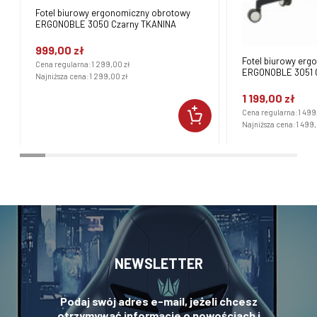
Fotel biurowy ergonomiczny obrotowy
ERGONOBLE 3050 Czarny TKANINA
999,00 zł
Fotel biurowy er
Cena regularna:
1 299,00 zł
ERGONOBLE 3051 
Najniższa cena:
1 299,00 zł
1 199,00 zł
Cena regularna:
1 499
Najniższa cena:
1 499,
NEWSLETTER
Podaj swój adres e-mail, jeżeli chcesz
otrzymywać informacje o nowościach i