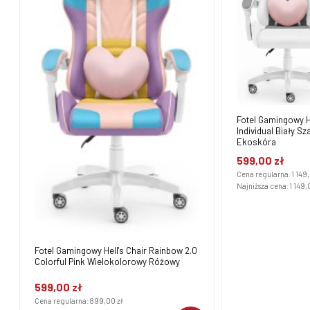
Fotel Gamingowy He
Individual Biały S
Ekoskóra
599,00 zł
Cena regularna:
1 149
Najniższa cena:
1 149,
Fotel Gamingowy Hell's Chair Rainbow 2.0
Colorful Pink Wielokolorowy Różowy
599,00 zł
Cena regularna:
899,00 zł