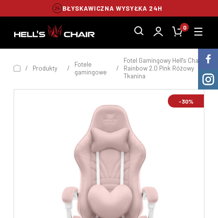
BŁYSKAWICZNA WYSYŁKA 24H
0
Fotel Gamingowy Hell's Chair
Fotele
/
Produkty
/
/
Rainbow 2.0 Pink Różowy
gamingowe
Tkanina
-30%