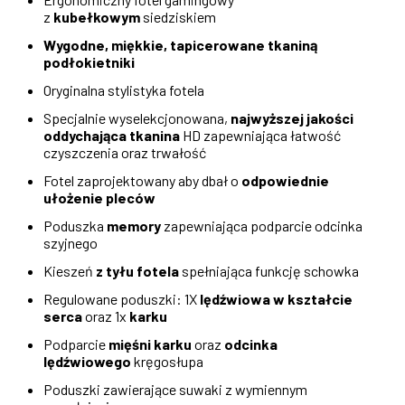
z
kubełkowym
siedziskiem
Wygodne, miękkie, tapicerowane tkaniną
podłokietniki
Oryginalna stylistyka fotela
Specjalnie wyselekcjonowana,
najwyższej jakości
oddychająca tkanina
HD zapewniająca łatwość
czyszczenia oraz trwałość
Fotel zaprojektowany aby dbał o
odpowiednie
ułożenie pleców
Poduszka
memory
zapewniająca podparcie odcinka
szyjnego
Kieszeń
z tyłu fotela
spełniająca funkcję schowka
Regulowane poduszki: 1X
lędźwiowa w kształcie
serca
oraz 1x
karku
Podparcie
mięśni karku
oraz
odcinka
lędźwiowego
kręgosłupa
Poduszki zawierające suwaki z wymiennym