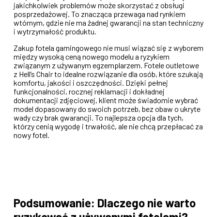
jakichkolwiek problemów może skorzystać z obsługi
posprzedażowej. To znacząca przewaga nad rynkiem
wtórnym, gdzie nie ma żadnej gwarancji na stan techniczny
i wytrzymałość produktu.
Zakup fotela gamingowego nie musi wiązać się z wyborem
między wysoką ceną nowego modelu a ryzykiem
związanym z używanym egzemplarzem. Fotele outletowe
z Hell’s Chair to idealne rozwiązanie dla osób, które szukają
komfortu, jakości i oszczędności. Dzięki pełnej
funkcjonalności, rocznej reklamacji i dokładnej
dokumentacji zdjęciowej, klient może świadomie wybrać
model dopasowany do swoich potrzeb, bez obaw o ukryte
wady czy brak gwarancji. To najlepsza opcja dla tych,
którzy cenią wygodę i trwałość, ale nie chcą przepłacać za
nowy fotel.
Podsumowanie: Dlaczego nie warto
ryzykować z używanymi fotelami?