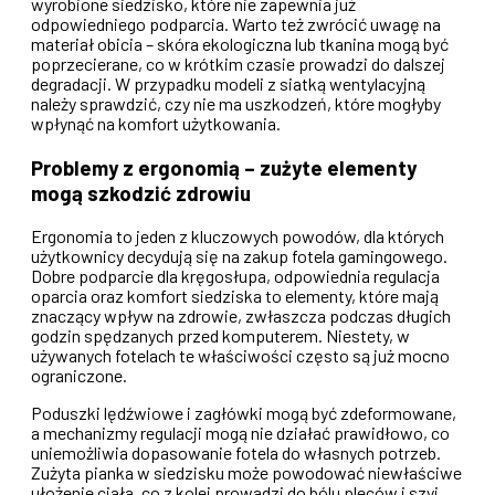
wyrobione siedzisko, które nie zapewnia już
odpowiedniego podparcia. Warto też zwrócić uwagę na
materiał obicia – skóra ekologiczna lub tkanina mogą być
poprzecierane, co w krótkim czasie prowadzi do dalszej
degradacji. W przypadku modeli z siatką wentylacyjną
należy sprawdzić, czy nie ma uszkodzeń, które mogłyby
wpłynąć na komfort użytkowania.
Problemy z ergonomią – zużyte elementy
mogą szkodzić zdrowiu
Ergonomia to jeden z kluczowych powodów, dla których
użytkownicy decydują się na zakup fotela gamingowego.
Dobre podparcie dla kręgosłupa, odpowiednia regulacja
oparcia oraz komfort siedziska to elementy, które mają
znaczący wpływ na zdrowie, zwłaszcza podczas długich
godzin spędzanych przed komputerem. Niestety, w
używanych fotelach te właściwości często są już mocno
ograniczone.
Poduszki lędźwiowe i zagłówki mogą być zdeformowane,
a mechanizmy regulacji mogą nie działać prawidłowo, co
uniemożliwia dopasowanie fotela do własnych potrzeb.
Zużyta pianka w siedzisku może powodować niewłaściwe
ułożenie ciała, co z kolei prowadzi do bólu pleców i szyi.