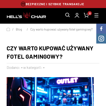
BEZPIECZNE I SZYBKIE TRANSAKCJE
0
/
Blog
/
Czy warto kupować używany fotel gamingowy?
CZY WARTO KUPOWAĆ UŻYWANY
FOTEL GAMINGOWY?
Dodano:
-
w kategorii:
-