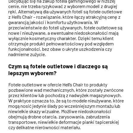
Decydując się na zakup fotela gamingowego w niższej
cenie, nie trzeba ryzykować z wyborem modeli z drugiej
ręki. Alternatywą dla używanych foteli są fotele outletowe
z Hell’s Chair – rozwiązanie, które łączy atrakcyjną cenę z
gwarancją jakości i komfortu użytkowania. W
przeciwieństwie do foteli używanych, fotele outletowe są
nowe i nieużywane, a ewentualne niedoskonałości mają
wyłącznie kosmetyczny charakter. Dzięki temu klient
otrzymuje produkt pełnowartościowy pod względem
funkcjonalności, bez obaw o ukryte uszkodzenia czy
nadmierne zużycie.
Czym są fotele outletowe i dlaczego są
lepszym wyborem?
Fotele outletowe w ofercie Hell’s Chair to produkty
pozbawione wad mechanicznych, które zostały zwrócone
przez klientów lub pochodzą z nadwyżek magazynowych.
W praktyce oznacza to, że są to modele nieużywane, które
mogą nosić jedynie ślady po wcześniejszym montażu lub
niewielkie skazy wizualne. Możliwe niedoskonałości
obejmują drobne otarcia, zarysowania, zabrudzenia
transportowe, niewielkie deformacje pianki tapicerskiej
czy delikatne nierówności materiału.