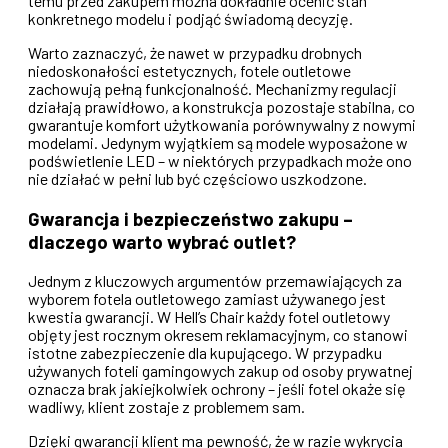
temu przed zakupem można dokładnie ocenić stan
konkretnego modelu i podjąć świadomą decyzję.
Warto zaznaczyć, że nawet w przypadku drobnych
niedoskonałości estetycznych, fotele outletowe
zachowują pełną funkcjonalność. Mechanizmy regulacji
działają prawidłowo, a konstrukcja pozostaje stabilna, co
gwarantuje komfort użytkowania porównywalny z nowymi
modelami. Jedynym wyjątkiem są modele wyposażone w
podświetlenie LED – w niektórych przypadkach może ono
nie działać w pełni lub być częściowo uszkodzone.
Gwarancja i bezpieczeństwo zakupu –
dlaczego warto wybrać outlet?
Jednym z kluczowych argumentów przemawiających za
wyborem fotela outletowego zamiast używanego jest
kwestia gwarancji. W Hell’s Chair każdy fotel outletowy
objęty jest rocznym okresem reklamacyjnym, co stanowi
istotne zabezpieczenie dla kupującego. W przypadku
używanych foteli gamingowych zakup od osoby prywatnej
oznacza brak jakiejkolwiek ochrony – jeśli fotel okaże się
wadliwy, klient zostaje z problemem sam.
Dzięki gwarancji klient ma pewność, że w razie wykrycia