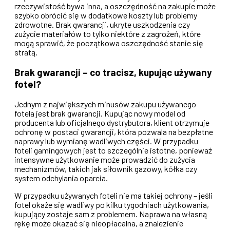
rzeczywistość bywa inna, a oszczędność na zakupie może
szybko obrócić się w dodatkowe koszty lub problemy
zdrowotne. Brak gwarancji, ukryte uszkodzenia czy
zużycie materiałów to tylko niektóre z zagrożeń, które
mogą sprawić, że początkowa oszczędność stanie się
stratą.
Brak gwarancji – co tracisz, kupując używany
fotel?
Jednym z największych minusów zakupu używanego
fotela jest brak gwarancji. Kupując nowy model od
producenta lub oficjalnego dystrybutora, klient otrzymuje
ochronę w postaci gwarancji, która pozwala na bezpłatne
naprawy lub wymianę wadliwych części. W przypadku
foteli gamingowych jest to szczególnie istotne, ponieważ
intensywne użytkowanie może prowadzić do zużycia
mechanizmów, takich jak siłownik gazowy, kółka czy
system odchylania oparcia.
W przypadku używanych foteli nie ma takiej ochrony – jeśli
fotel okaże się wadliwy po kilku tygodniach użytkowania,
kupujący zostaje sam z problemem. Naprawa na własną
rękę może okazać się nieopłacalna, a znalezienie