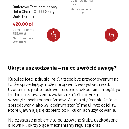
Cena regularna:
Cena regularna:
899,00 zł
799,00 zł
y
Najniższa cena:
Najniższa cena:
899,00 zł
590,00 zł
Ukryte uszkodzenia – na co zwrócić uwagę?
Kupując fotel z drugiej ręki, trzeba być przygotowanym na
to, że sprzedający może nie ujawnić wszystkich wad.
Czasem nie jest to celowe – drobne uszkodzenia mogą być
trudne do zauważenia, zwłaszcza jeśli dotyczą
wewnętrznych mechanizmów. Zdarza się jednak, że fotel
sprzedawany jako „w idealnym stanie” ma ukryte defekty,
które ujawniają się dopiero po kilku dniach użytkowania.
Najczęstsze problemy to poluzowane śruby, uszkodzone
siłowniki, skrzypiące mechanizmy regulacji oraz