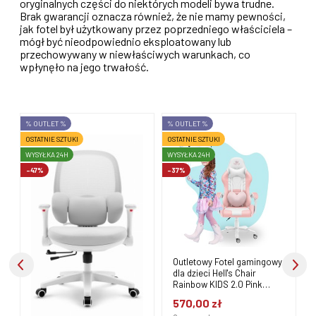
oryginalnych części do niektórych modeli bywa trudne.
Brak gwarancji oznacza również, że nie mamy pewności,
jak fotel był użytkowany przez poprzedniego właściciela –
mógł być nieodpowiednio eksploatowany lub
przechowywany w niewłaściwych warunkach, co
wpłynęło na jego trwałość.
% OUTLET %
% OUTLET %
OSTATNIE SZTUKI
OSTATNIE SZTUKI
O
WYSYŁKA 24H
WYSYŁKA 24H
W
-37%
-38%
Outletowy Fotel gamingowy
Outletowy Fotel gamingowy
dla dzieci Hell's Chair
dla dzieci Hell's Chair HC-
Rainbow KIDS 2.0 Pink
1000 Kids Pink Różowy
White Biały Różowy
Tkanina LED RGB
570,00 zł
499,00 zł
Ekoskóra