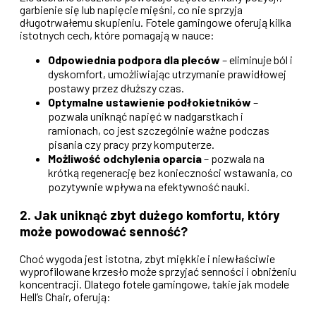
garbienie się lub napięcie mięśni, co nie sprzyja
długotrwałemu skupieniu. Fotele gamingowe oferują kilka
istotnych cech, które pomagają w nauce:
Odpowiednia podpora dla pleców
– eliminuje ból i
dyskomfort, umożliwiając utrzymanie prawidłowej
postawy przez dłuższy czas.
Optymalne ustawienie podłokietników
–
pozwala uniknąć napięć w nadgarstkach i
ramionach, co jest szczególnie ważne podczas
pisania czy pracy przy komputerze.
Możliwość odchylenia oparcia
– pozwala na
krótką regenerację bez konieczności wstawania, co
pozytywnie wpływa na efektywność nauki.
2. Jak uniknąć zbyt dużego komfortu, który
może powodować senność?
Choć wygoda jest istotna, zbyt miękkie i niewłaściwie
wyprofilowane krzesło może sprzyjać senności i obniżeniu
koncentracji. Dlatego fotele gamingowe, takie jak modele
Hell’s Chair, oferują: