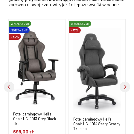
zarówno o swoje zdrowie, jak i o lepsze wyniki w nauce.
WYSYŁKA 24H
WYSYŁKA 24H
W
-47%
-29%
N
-
Fotel gamingowy Hell's
Chair HC- 1014 Czarny
Niebieski Tkanina
499,00 zł
Cena regularna:
699,00 zł
Najniższa cena:
699,00 zł
Fotel gamingowy Hell's
Chair HC- 1014 Szary Czarny
Tkanina