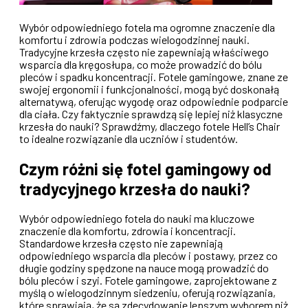
Wybór odpowiedniego fotela ma ogromne znaczenie dla
komfortu i zdrowia podczas wielogodzinnej nauki.
Tradycyjne krzesła często nie zapewniają właściwego
wsparcia dla kręgosłupa, co może prowadzić do bólu
pleców i spadku koncentracji. Fotele gamingowe, znane ze
swojej ergonomii i funkcjonalności, mogą być doskonałą
alternatywą, oferując wygodę oraz odpowiednie podparcie
dla ciała. Czy faktycznie sprawdzą się lepiej niż klasyczne
krzesła do nauki? Sprawdźmy, dlaczego fotele Hell’s Chair
to idealne rozwiązanie dla uczniów i studentów.
Czym różni się fotel gamingowy od
tradycyjnego krzesła do nauki?
Wybór odpowiedniego fotela do nauki ma kluczowe
znaczenie dla komfortu, zdrowia i koncentracji.
Standardowe krzesła często nie zapewniają
odpowiedniego wsparcia dla pleców i postawy, przez co
długie godziny spędzone na nauce mogą prowadzić do
bólu pleców i szyi. Fotele gamingowe, zaprojektowane z
myślą o wielogodzinnym siedzeniu, oferują rozwiązania,
które sprawiają, że są zdecydowanie lepszym wyborem niż