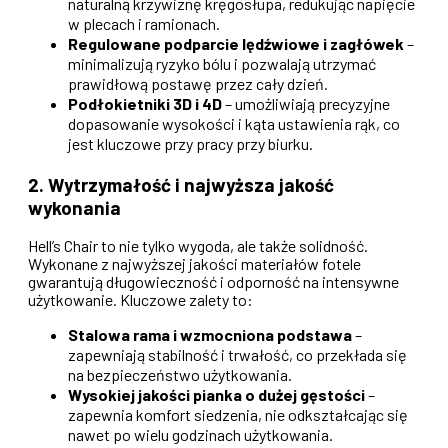
naturalną krzywiznę kręgosłupa, redukując napięcie
w plecach i ramionach.
Regulowane podparcie lędźwiowe i zagłówek
–
minimalizują ryzyko bólu i pozwalają utrzymać
prawidłową postawę przez cały dzień.
Podłokietniki 3D i 4D
– umożliwiają precyzyjne
dopasowanie wysokości i kąta ustawienia rąk, co
jest kluczowe przy pracy przy biurku.
2. Wytrzymałość i najwyższa jakość
wykonania
Hell’s Chair to nie tylko wygoda, ale także solidność.
Wykonane z najwyższej jakości materiałów fotele
gwarantują długowieczność i odporność na intensywne
użytkowanie. Kluczowe zalety to:
Stalowa rama i wzmocniona podstawa
–
zapewniają stabilność i trwałość, co przekłada się
na bezpieczeństwo użytkowania.
Wysokiej jakości pianka o dużej gęstości
–
zapewnia komfort siedzenia, nie odkształcając się
nawet po wielu godzinach użytkowania.