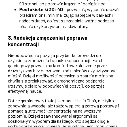
90 stopni, co poprawia krążenie i odciąża nogi.
Podłokietniki 3D i 4D
– pozwalają wygodnie ułożyć
przedramiona, minimalizując napięcie w barkach i
nadgarstkach, co jest szczególnie ważne podczas
pisania czy korzystania z klawiatury.
3. Redukcja zmęczenia i poprawa
koncentracji
Nieodpowiednia pozycja przy biurku prowadzi do
szybkiego zmęczenia i spadku koncentracji. Fotel
gamingowy pozwala na komfortowe siedzenie przez
dłuższy czas bez odczuwania bólu pleców czy sztywności
mięśni. Dzięki możliwości odchylenia oparcia można na
chwilę się zrelaksować, a ergonomiczne podparcie
utrzymuje ciało w odpowiedniej pozycji, co sprzyja
efektywnej nauce.
Fotele gamingowe, takie jak modele Hell’s Chair, nie tylko
zapewniają wygodę, ale także wspierają zdrową postawę i
pomagają utrzymać koncentrację na najwyższym
poziomie. Dzięki zaawansowanej ergonomii są
doskonałym wyborem dla każdego, kto spędza długie
godziny przy biurku. Inwestując w odpowiedni fotel, dbasz