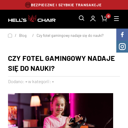
BEZPIECZNE I SZYBKIE TRANSAKCJE
0
/
Blog
/
Czy fotel gamingowy nadaje się do nauki?
CZY FOTEL GAMINGOWY NADAJE
SIĘ DO NAUKI?
Dodano:
-
w kategorii:
-