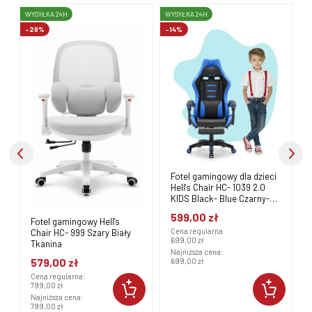
WYSYŁKA 24H
WYSYŁKA 24H
W
-28%
-14%
-
Fotel gamingowy dla dzieci
Hell's Chair HC- 1039 2.0
KIDS Black- Blue Czarny-
Niebieski
599,00 zł
Fotel gamingowy Hell's
Cena regularna:
Chair HC- 999 Szary Biały
699,00 zł
Tkanina
Najniższa cena:
579,00 zł
699,00 zł
Cena regularna:
799,00 zł
Najniższa cena:
799,00 zł