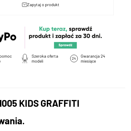
zapytaj o produkt
 pomoc
Szeroka oferta
Gwarancja 24
e
modeli
miesiące
005 KIDS GRAFFITI
wania.