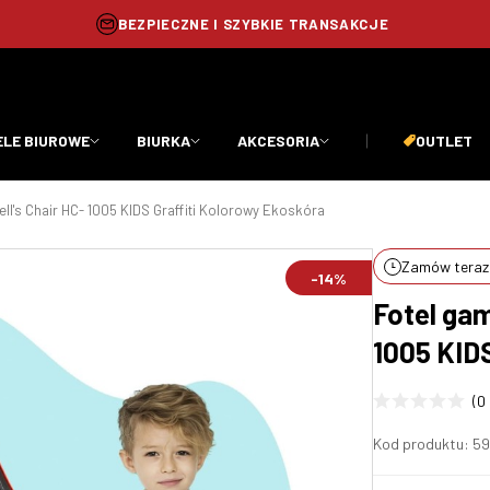
BEZPIECZNE I SZYBKIE TRANSAKCJE
ELE BIUROWE
BIURKA
AKCESORIA
OUTLET
ell's Chair HC- 1005 KIDS Graffiti Kolorowy Ekoskóra
Zamów teraz,
-14%
Fotel gam
1005 KID
(0
Kod produktu:
59