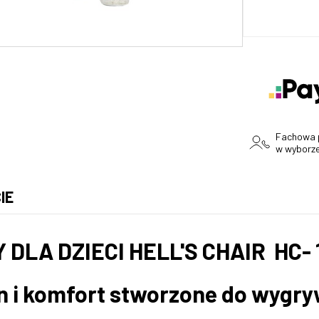
Fachowa
w wyborz
IE
UALNYCH
DLA DZIECI HELL'S CHAIR HC- 1
n i komfort stworzone do wygry