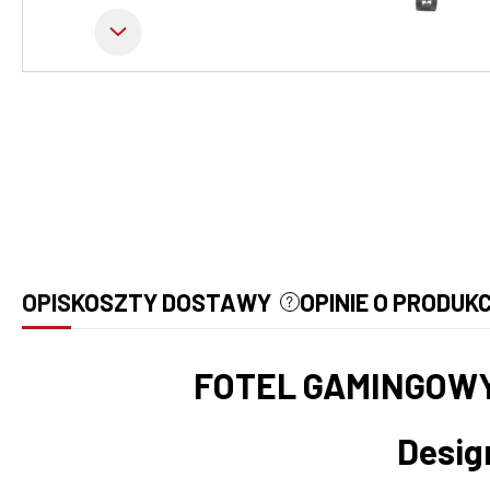
OPIS
KOSZTY DOSTAWY
OPINIE O PRODUKC
CENA NIE ZAWIERA EWENT
KOSZTÓW PŁATNOŚCI
FOTEL GAMINGOWY 
Desig