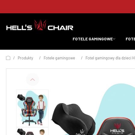
FOTELE GAMINGOWE
FOT
/
Produkty
/
Fotele gamingowe
/
Fotel gamingowy dla dzieci H