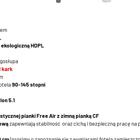
iem
L
ą ekologiczną HDPL
gosłupa
 kark
em
otela
90-145 stopni
on 5.1
tycznej pianki Free Air z zimną pianką CF
kową
zapewniają stabilność oraz cichą i bezpieczną pracę na 
0 cm
(prosimy o zapoznanie się z wymiarami fotela zamieszczon