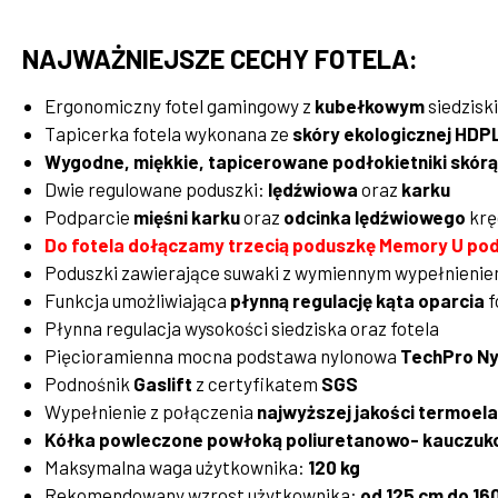
NAJWAŻNIEJSZE CECHY FOTELA:
Ergonomiczny fotel gamingowy z
kubełkowym
siedzisk
Tapicerka fotela wykonana ze
skóry ekologicznej HDP
Wygodne, miękkie, tapicerowane podłokietniki skór
Dwie regulowane poduszki:
lędźwiowa
oraz
karku
Podparcie
mięśni karku
oraz
odcinka lędźwiowego
krę
Do fotela dołączamy trzecią poduszkę Memory U pod
Poduszki zawierające suwaki z wymiennym wypełnieni
Funkcja umożliwiająca
płynną regulację kąta oparcia
f
Płynna regulacja wysokości siedziska oraz fotela
Pięcioramienna mocna podstawa nylonowa
TechPro Nyl
Podnośnik
Gaslift
z certyfikatem
SGS
Wypełnienie z połączenia
najwyższej jakości termoelas
Kółka powleczone powłoką poliuretanowo- kauczu
Maksymalna waga użytkownika:
120 kg
Rekomendowany wzrost użytkownika:
od 125 cm do 16