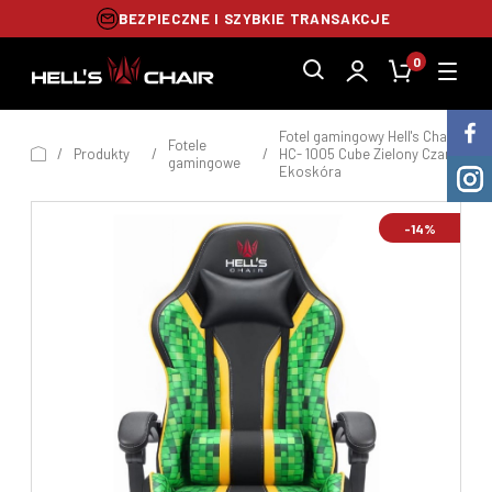
BEZPIECZNE I SZYBKIE TRANSAKCJE
0
Fotel gamingowy Hell's Chair
Fotele
/
Produkty
/
/
HC- 1005 Cube Zielony Czarny
gamingowe
Ekoskóra
-14%