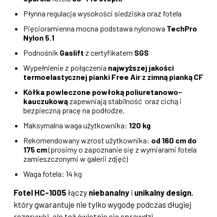
Płynna regulacja wysokości siedziska oraz fotela
Pięcioramienna mocna podstawa nylonowa
TechPro
Nylon 5.1
Podnośnik
Gaslift
z certyfikatem
SGS
Wypełnienie z połączenia
najwyższej jakości
termoelastycznej pianki Free Air z zimną pianką CF
Kółka powleczone powłoką poliuretanowo-
kauczukową
zapewniają stabilność oraz cichą i
bezpieczną pracę na podłodze.
Maksymalna waga użytkownika:
120 kg
Rekomendowany wzrost użytkownika:
od 160 cm do
175 cm
(prosimy o zapoznanie się z wymiarami fotela
zamieszczonymi w galerii zdjęć)
Waga fotela: 14 kg
Fotel HC-1005
łączy
niebanalny
i
unikalny design
,
który gwarantuje nie tylko wygodę podczas długiej
rozgrywki, ale też świetnie się sprawdzi