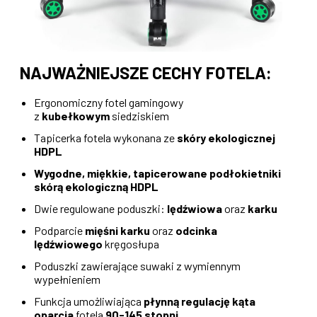
NAJWAŻNIEJSZE CECHY FOTELA:
Ergonomiczny fotel gamingowy
z
kubełkowym
siedziskiem
Tapicerka fotela wykonana ze
skóry ekologicznej
HDPL
Wygodne, miękkie, tapicerowane podłokietniki
skórą ekologiczną HDPL
Dwie regulowane poduszki:
lędźwiowa
oraz
karku
Podparcie
mięśni karku
oraz
odcinka
lędźwiowego
kręgosłupa
Poduszki zawierające suwaki z wymiennym
wypełnieniem
Funkcja umożliwiająca
płynną regulację kąta
oparcia
fotela
90-145 stopni