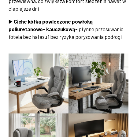
przewiewna, co zwiększa komfort siedzenia nawet w
cieplejsze dni
▶️
Ciche kółka powleczone powłoką
poliuretanowo- kauczukową-
płynne przesuwanie
fotela bez hałasu i bez ryzyka porysowania podłogi