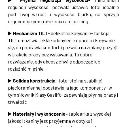
regulacji wysokości pozwala ustawić fotel idealnie
pod Twój wzrost i wysokość biurka, co sprzyja
ergonomicznemu ułożeniu ramion i nóg.
▶️
Mechanizm TILT-
delikatne kołysanie- funkcja
TILT umożliwia lekkie odchylenie oparcia i kołysanie
się, co poprawia komfort i pozwala na zmianę pozycji
w trakcie pracy bez wstawania. To dobre
rozwiązanie, gdy chcesz chwilę odpocząć lub
rozluźnić mięśnie
▶️
Solidna konstrukcja-
fotel stoi na stabilnej
pięcioramiennej podstawie, a jego komponenty- w
tym siłownik Klasy Gaslift- zapewniają płynną pracę i
trwałość
▶️
Materiały i wykończenie-
tapicerka z wysokiej
jakości tkaniny jest przyjemna w dotyku i