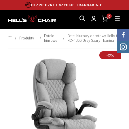
BEZPIECZNE I SZYBKIE TRANSAKCJE
0
Fotele
Fotel biurowy obrotowy Hell's Chair
/
Produkty
/
/
biurowe
HC- 1033 Grey Szary Tkanina
-17%