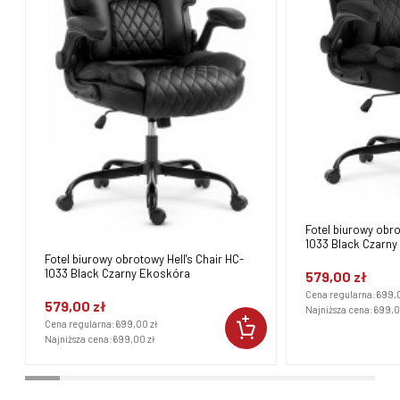
Fotel biurowy obro
1033 Black Czarny
Fotel biurowy obrotowy Hell's Chair HC-
1033 Black Czarny Ekoskóra
579,00 zł
Cena regularna:
699,0
579,00 zł
Najniższa cena:
699,0
Cena regularna:
699,00 zł
Najniższa cena:
699,00 zł