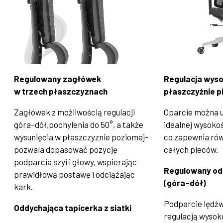
Regulowany
zagłówek
Regulacja wyso
w trzech płaszczyznach
płaszczyźnie p
Zagłówek z możliwością regulacji
Oparcie można u
góra–dół,pochylenia do 50°, a także
idealnej wysoko
wysunięcia w płaszczyznie poziomej-
co zapewnia ró
pozwala dopasować pozycję
całych pleców.
podparcia szyi i głowy, wspierając
Regulowany od
prawidłową postawę i odciążając
(góra–dół)
kark.
Podparcie lędźw
Oddychająca tapicerka z siatki
regulacją wysok