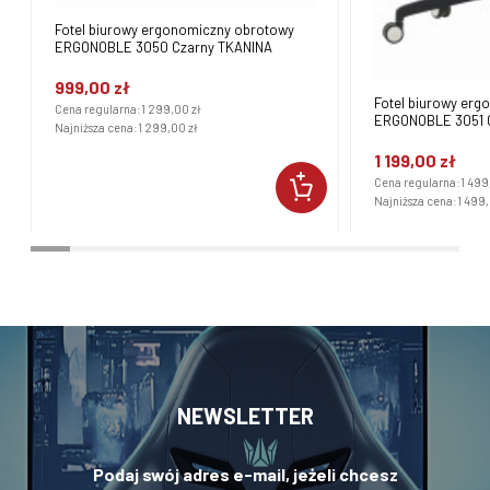
Fotel biurowy ergonomiczny obrotowy
ERGONOBLE 3050 Czarny TKANINA
999,00 zł
Fotel biurowy er
Cena regularna:
1 299,00 zł
ERGONOBLE 3051 
Najniższa cena:
1 299,00 zł
1 199,00 zł
Cena regularna:
1 499
Najniższa cena:
1 499,
NEWSLETTER
Podaj swój adres e-mail, jeżeli chcesz