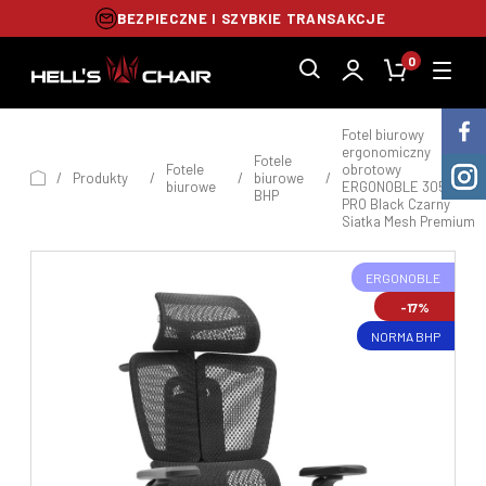
BEZPIECZNE I SZYBKIE TRANSAKCJE
0
Fotel biurowy
ergonomiczny
Fotele
Fotele
obrotowy
/
Produkty
/
/
biurowe
/
biurowe
ERGONOBLE 3058
BHP
PRO Black Czarny
Siatka Mesh Premium
ERGONOBLE
-17%
NORMA BHP