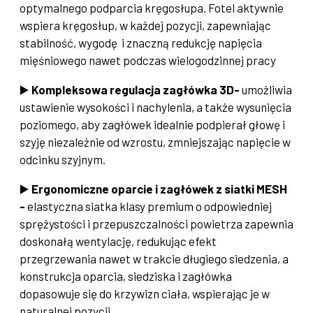
optymalnego podparcia kręgosłupa. Fotel aktywnie
wspiera kręgosłup, w każdej pozycji, zapewniając
stabilność, wygodę i znaczną redukcję napięcia
mięśniowego nawet podczas wielogodzinnej pracy
▶️
Kompleksowa regulacja zagłówka 3D-
umożliwia
ustawienie wysokości i nachylenia, a także wysunięcia
poziomego, aby zagłówek idealnie podpierał głowę i
szyję niezależnie od wzrostu, zmniejszając napięcie w
odcinku szyjnym.
▶️
Ergonomiczne oparcie i zagłówek z siatki MESH
-
elastyczna siatka klasy premium o odpowiedniej
sprężystości i przepuszczalności powietrza zapewnia
doskonałą wentylację, redukując efekt
przegrzewania nawet w trakcie długiego siedzenia, a
konstrukcja oparcia, siedziska i zagłówka
dopasowuje się do krzywizn ciała, wspierając je w
naturalnej pozycji