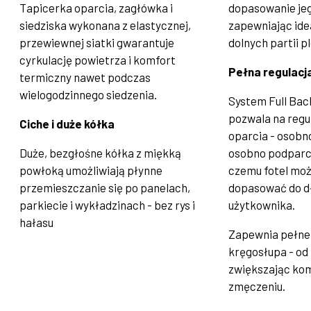
Tapicerka oparcia, zagłówka i
dopasowanie jeg
siedziska wykonana z elastycznej,
zapewniając ide
przewiewnej siatki gwarantuje
dolnych partii p
cyrkulację powietrza i komfort
Pełna regulacj
termiczny nawet podczas
wielogodzinnego siedzenia.
System Full Bac
pozwala na regu
Ciche i duże kółka
oparcia - osobno
Duże, bezgłośne kółka z miękką
osobno podparci
powłoką umożliwiają płynne
czemu fotel moż
przemieszczanie się po panelach,
dopasować do d
parkiecie i wykładzinach - bez rys i
użytkownika.
hałasu
Zapewnia pełne 
kręgosłupa - od 
zwiększając kom
zmęczeniu.