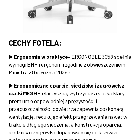
CECHY FOTELA:
▶️
Ergonomia w praktyce-
ERGONOBLE 3058 spełnia
wymogi BHP i ergonomii zgodnie z obwieszczeniem
Ministra z 9 stycznia 2025 r.
▶️
Ergonomiczne oparcie, siedzisko i zagłówek z
siatki MESH -
elastyczna, wytrzymała siatka klasy
premium o odpowiedniej sprężystości i
przepuszczalności powietrza zapewnia doskonałą
wentylację, redukując efekt przegrzewania nawet w
trakcie długiego siedzenia, a konstrukcja oparcia,
siedziska i zagłówka dopasowuje się do krzywizn
ciała, wspierając je w naturalnej pozycji