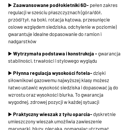
▶️
Zaawansowane podłokietniki 6D-
pełen zakres
regulacji w sześciu płaszczyznach (góra/dół,
przód/tył, na boki, rotacja kątowa, przesunięcie
osiowe względem siedziska, odchylenie w poziomie)
gwarantuje idealne dopasowanie do ramion i
nadgarstków
▶️
Wytrzymała podstawa i konstrukcja -
gwarancja
stabilności, trwałości i stylowego wyglądu
▶️
Płynna regulacja wysokości fotela-
dzięki
siłownikowi gazowemu najwyższej klasy możesz
łatwo ustawić wysokość siedziska i dopasować ją do
wzrostu oraz wysokości biurka, To gwarancja
wygodnej, zdrowej pozycji w każdej sytuacji
▶️
Praktyczny wieszak z tyłu oparcia-
dyskretnie
umieszczony wieszak umożliwia zawieszenie
marynarki, bluzy, plecaka, pomagając utrzymać