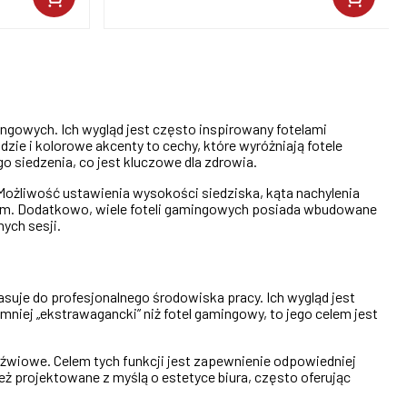
gowych. Ich wygląd jest często inspirowany fotelami
ie i kolorowe akcenty to cechy, które wyróżniają fotele
 siedzenia, co jest kluczowe dla zdrowia.
 Możliwość ustawienia wysokości siedziska, kąta nachylenia
alnym. Dodatkowo, wiele foteli gamingowych posiada wbudowane
ych sesji.
suje do profesjonalnego środowiska pracy. Ich wygląd jest
 mniej „ekstrawagancki” niż fotel gamingowy, to jego celem jest
dźwiowe. Celem tych funkcji jest zapewnienie odpowiedniej
ż projektowane z myślą o estetyce biura, często oferując