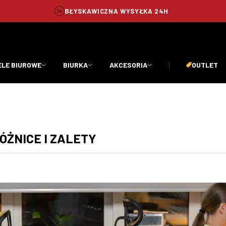
BŁYSKAWICZNA WYSYŁKA 24H
ELE BIUROWE
BIURKA
AKCESORIA
OUTLET
ÓŻNICE I ZALETY