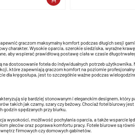
zapewnić graczom maksymalny komfort podczas długich sesji gamin
y charakter. Wysokie oparcia, szerokie siedziska, wyraźne krawędz
ane, aby wspierać prawidłową postawę ciała w czasie długotrwałego
ają na dostosowanie fotela do indywidualnych potrzeb użytkownika.
 funkcji, które zapewniają graczom komfort na poziomie profesjon
ie dla kręgosłupa, jest to szczególnie ważne podczas wielogodzinn
kteryzują się bardziej stonowanym i eleganckim designem, który pa
rów takich jak czarny, szary czy beżowy. Chociaż fotel biurowy jest
h godzin spędzanych przy biurku.
acja wysokości, możliwość pochylania oparcia, a także wsparcie lę
om pleców oraz poprawa komfortu pracy. Fotele biurowe są równie
 do wnętrz firmowych czy domowych gabinetów.