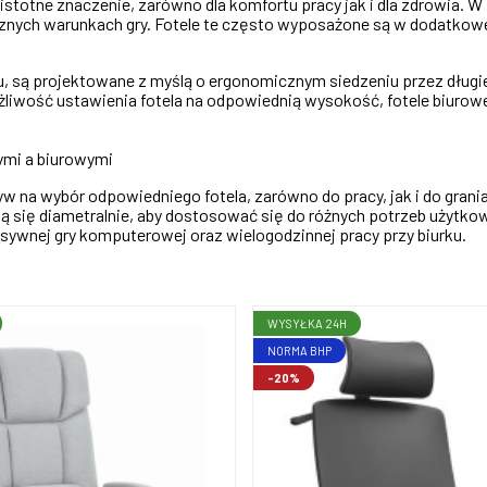
stotne znaczenie, zarówno dla komfortu pracy jak i dla zdrowia. W
cznych warunkach gry. Fotele te często wyposażone są w dodatkow
, są projektowane z myślą o ergonomicznym siedzeniu przez długie
żliwość ustawienia fotela na odpowiednią wysokość, fotele biurow
ymi a biurowymi
yw na wybór odpowiedniego fotela, zarówno do pracy, jak i do grani
nią się diametralnie, aby dostosować się do różnych potrzeb użytk
ywnej gry komputerowej oraz wielogodzinnej pracy przy biurku.
WYSYŁKA 24H
NORMA BHP
-20%