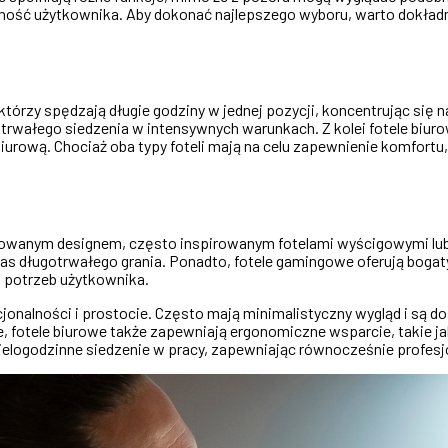
ajność użytkownika. Aby dokonać najlepszego wyboru, warto dokładn
tórzy spędzają długie godziny w jednej pozycji, koncentrując się 
otrwałego siedzenia w intensywnych warunkach. Z kolei fotele biuro
biurową. Chociaż oba typy foteli mają na celu zapewnienie komfortu
owanym designem, często inspirowanym fotelami wyścigowymi lub 
s długotrwałego grania. Ponadto, fotele gamingowe oferują bogaty 
h potrzeb użytkownika.
cjonalności i prostocie. Często mają minimalistyczny wygląd i są do
e, fotele biurowe także zapewniają ergonomiczne wsparcie, takie j
wielogodzinne siedzenie w pracy, zapewniając równocześnie profesj