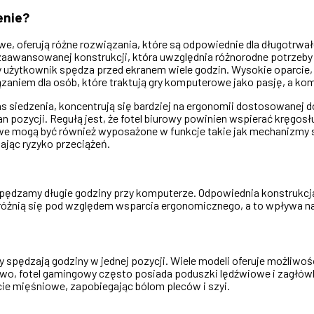
enie?
, oferują różne rozwiązania, które są odpowiednie dla długotrwałe
aawansowanej konstrukcji, która uwzględnia różnorodne potrzeby 
y użytkownik spędza przed ekranem wiele godzin. Wysokie oparcie, 
aniem dla osób, które traktują gry komputerowe jako pasję, a komfo
s siedzenia, koncentrują się bardziej na ergonomii dostosowanej d
 pozycji. Regułą jest, że fotel biurowy powinien wspierać kręgosłu
rowe mogą być również wyposażone w funkcje takie jak mechanizmy s
ając ryzyko przeciążeń.
spędzamy długie godziny przy komputerze. Odpowiednia konstrukcj
 różnią się pod względem wsparcia ergonomicznego, a to wpływa n
spędzają godziny w jednej pozycji. Wiele modeli oferuje możliwość 
owo, fotel gamingowy często posiada poduszki lędźwiowe i zagłówki
ie mięśniowe, zapobiegając bólom pleców i szyi.