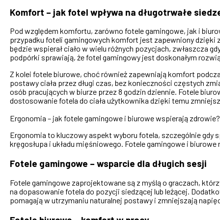
Komfort – jak fotel wpływa na długotrwałe siedz
Pod względem komfortu, zarówno fotele gamingowe, jak i biurowe
przypadku foteli gamingowych komfort jest zapewniony dzięki z
będzie wspierał ciało w wielu różnych pozycjach, zwłaszcza gd
podpórki sprawiają, że fotel gamingowy jest doskonałym rozwiąz
Z kolei fotele biurowe, choć również zapewniają komfort podcza
postawy ciała przez długi czas, bez konieczności częstych zmian
osób pracujących w biurze przez 8 godzin dziennie. Fotele biu
dostosowanie fotela do ciała użytkownika dzięki temu zmniejsz
Ergonomia – jak fotele gamingowe i biurowe wspierają zdrowie?
Ergonomia to kluczowy aspekt wyboru fotela, szczególnie gdy 
kręgosłupa i układu mięśniowego. Fotele gamingowe i biurowe
Fotele gamingowe – wsparcie dla długich sesji
Fotele gamingowe zaprojektowane są z myślą o graczach, którzy 
na dopasowanie fotela do pozycji siedzącej lub leżącej. Dodatk
pomagają w utrzymaniu naturalnej postawy i zmniejszają napięc
Fotele biurowe – komfort w pracy