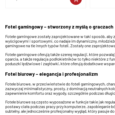
Fotel gamingowy – stworzony z myślą o graczach
Fotele gamingowe zostały zaprojektowane w taki sposób, aby 
wyścigowymi i sportowymi, co nadaje im dynamiczny, młodzieżow
gamingowe na tle innych typów foteli. Zostały one zaprojektow
Fotele gamingowe oferują także szereg regulacji, które pozwal
oparcia, a także regulacja podłokietników to tylko niektóre z
poduszki lędźwiowe i zagłówki, które oferują dodatkowe wsparc
Fotel biurowy – elegancja i profesjonalizm
Fotele biurowe, w przeciwieństwie do foteli gamingowych, chara
zazwyczaj minimalistyczny, prosty, z dominacją neutralnych kolo
zapewnienie komfortu oraz wygody, szczególnie podczas długic
Fotele biurowe są często wyposażone w funkcje takie jak regul
postawy ciała podczas pracy przy komputerze, zapobieganie ból
subtelny, ale jednocześnie profesjonalny wygląd, który pasuje