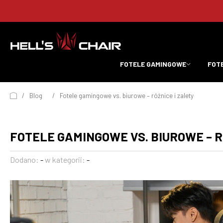
FOTELE GAMINGOWE
FOT
/
Blog
/
Fotele gamingowe vs. biurowe – różnice i zalety
FOTELE GAMINGOWE VS. BIUROWE – R
Dodano:
-
w kategorii:
-