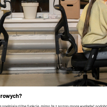
iurowych?
re spełniają różne funkcje, mimo że z pozoru mogą wyglądać podob