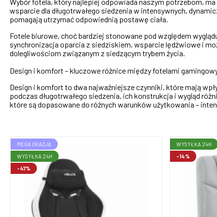
Wybór fotela, który najlepiej odpowiada naszym potrzebom, ma i
wsparcie dla długotrwałego siedzenia w intensywnych, dynami
pomagają utrzymać odpowiednią postawę ciała.
Fotele biurowe, choć bardziej stonowane pod względem wyglądu
synchronizacja oparcia z siedziskiem, wsparcie lędźwiowe i mo
dolegliwościom związanym z siedzącym trybem życia.
Design i komfort – kluczowe różnice między fotelami gamingow
Design i komfort to dwa najważniejsze czynniki, które mają wpł
podczas długotrwałego siedzenia, ich konstrukcja i wygląd róż
które są dopasowane do różnych warunków użytkowania – intens
MEGA OKAZJA
WYSYŁKA 24H
WYSYŁKA 24H
-14%
-47%