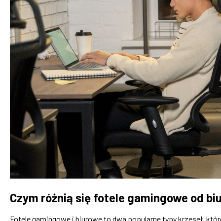
Czym różnią się fotele gamingowe od b
Fotele gamingowe i biurowe to dwa popularne typy krzeseł, któ