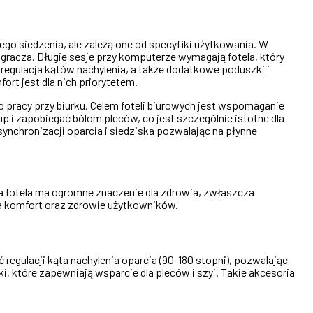
go siedzenia, ale zależą one od specyfiki użytkowania. W
gracza. Długie sesje przy komputerze wymagają fotela, który
regulacja kątów nachylenia, a także dodatkowe poduszki i
rt jest dla nich priorytetem.
o pracy przy biurku. Celem foteli biurowych jest wspomaganie
p i zapobiegać bólom pleców, co jest szczególnie istotne dla
ynchronizacji oparcia i siedziska pozwalając na płynne
a fotela ma ogromne znaczenie dla zdrowia, zwłaszcza
a komfort oraz zdrowie użytkowników.
regulacji kąta nachylenia oparcia (90-180 stopni), pozwalając
, które zapewniają wsparcie dla pleców i szyi. Takie akcesoria