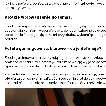
jak i w czasie gry, ponieważ wpływa na komfort, zdrowie i wyd
ich zalety i wady.
Krótkie wprowadzenie do tematu
Fotele gamingowe zostały zaprojektowane z myślą o graczach, k
zapewniają komfort i wsparcie ciała, co jest niezbędne do dług
osobach, które spędzają całe dni przy biurku, wykonując pracę 
potrzeb.
Fotele gamingowe vs. biurowe – co je definiuje?
Fotele gamingowe charakteryzują się przede wszystkim zdecyd
oraz podłokietniki to elementy, które zapewniają wygodę podcza
oparcia, a to pozwala na dostosowanie fotela do indywidualnyc
Z kolei fotele biurowe projektowane są z myślą o elegancji, funk
oferują takich samych możliwości regulacji jak fotele gamingow
konstrukcja opiera się na zasadzie komfortu, który umożliwia 