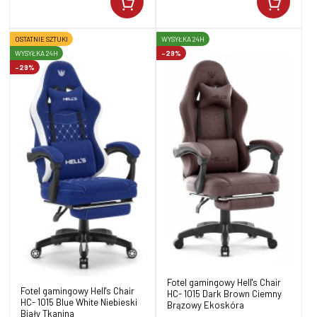
OSTATNIE SZTUKI
WYSYŁKA 24H
WYSYŁKA 24H
-29%
-29%
Fotel gamingowy Hell's Chair
Fotel gamingowy Hell's Chair
HC- 1015 Dark Brown Ciemny
HC- 1015 Blue White Niebieski
Brązowy Ekoskóra
Biały Tkanina