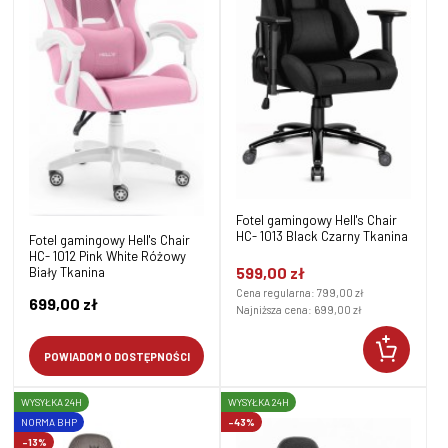
Fotel gamingowy Hell's Chair
HC- 1013 Black Czarny Tkanina
Fotel gamingowy Hell's Chair
HC- 1012 Pink White Różowy
599,00 zł
Biały Tkanina
Cena regularna:
799,00 zł
699,00 zł
Najniższa cena:
699,00 zł
POWIADOM O DOSTĘPNOŚCI
WYSYŁKA 24H
WYSYŁKA 24H
NORMA BHP
-43%
-13%