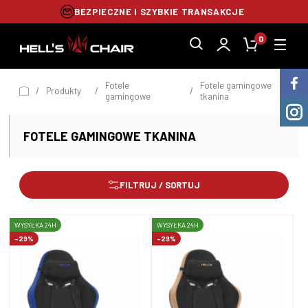
BEZPIECZNE I SZYBKIE TRANSAKCJE
0
Fotele
Fotele gamingowe
/
Produkty
/
/
gamingowe
tkanina
FOTELE GAMINGOWE TKANINA
FILTRUJ / SORTUJ
WYSYŁKA 24H
WYSYŁKA 24H
-29%
-29%