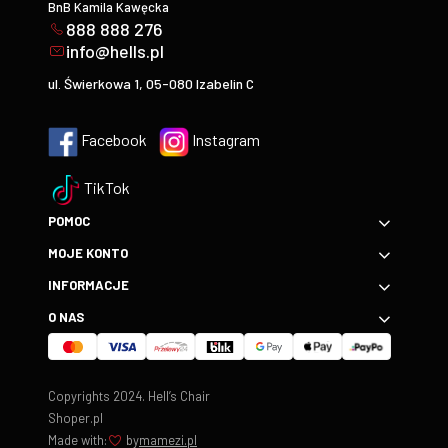
BnB Kamila Kawęcka
888 888 276
info@hells.pl
ul. Świerkowa 1, 05-080 Izabelin C
Facebook
Instagram
TikTok
POMOC
MOJE KONTO
INFORMACJE
O NAS
Copyrights 2024. Hell’s Chair
Shoper.pl
Made with:
by
mamezi.pl