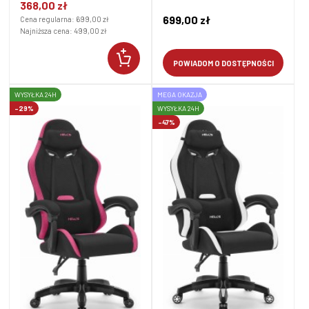
368,00 zł
699,00 zł
Cena regularna:
699,00 zł
Najniższa cena:
499,00 zł
POWIADOM O DOSTĘPNOŚCI
WYSYŁKA 24H
MEGA OKAZJA
-29%
WYSYŁKA 24H
-47%