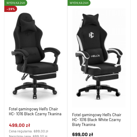
WYSYŁKA 24H
WYSYŁKA 24H
-29%
Fotel gamingowy Hell's Chair
HC- 1016 Black Czarny Tkanina
Fotel gamingowy Hell's Chair
HC- 1016 Black White Czarny
499,00 zł
Biały Tkanina
Cena regularna:
699,00 zł
699,00 zł
Najniższa cena:
699,00 zł