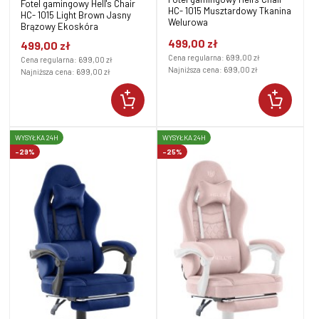
Fotel gamingowy Hell's Chair
HC- 1015 Musztardowy Tkanina
HC- 1015 Light Brown Jasny
Welurowa
Brązowy Ekoskóra
499,00 zł
499,00 zł
Cena regularna:
699,00 zł
Cena regularna:
699,00 zł
Najniższa cena:
699,00 zł
Najniższa cena:
699,00 zł
WYSYŁKA 24H
WYSYŁKA 24H
-29%
-25%