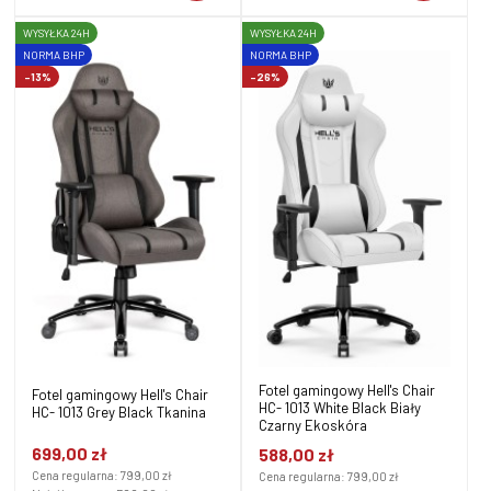
WYSYŁKA 24H
WYSYŁKA 24H
NORMA BHP
NORMA BHP
-13%
-26%
Fotel gamingowy Hell's Chair
Fotel gamingowy Hell's Chair
HC- 1013 White Black Biały
HC- 1013 Grey Black Tkanina
Czarny Ekoskóra
699,00 zł
588,00 zł
Cena regularna:
799,00 zł
Cena regularna:
799,00 zł