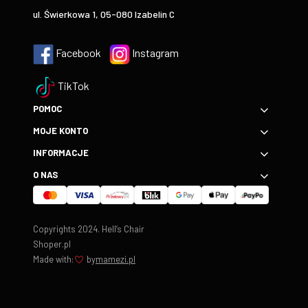
ul. Świerkowa 1, 05-080 Izabelin C
Facebook
Instagram
TikTok
POMOC
MOJE KONTO
INFORMACJE
O NAS
Copyrights 2024. Hell’s Chair
Shoper.pl
Made with:
by
mamezi.pl