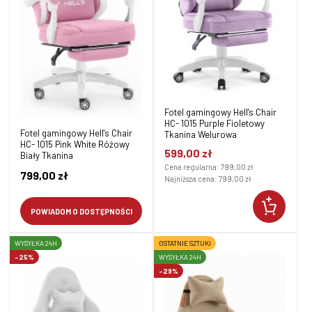
Fotel gamingowy Hell's Chair
HC- 1015 Purple Fioletowy
Fotel gamingowy Hell's Chair
Tkanina Welurowa
HC- 1015 Pink White Różowy
599,00 zł
Biały Tkanina
Cena regularna:
799,00 zł
799,00 zł
Najniższa cena:
799,00 zł
POWIADOM O DOSTĘPNOŚCI
WYSYŁKA 24H
OSTATNIE SZTUKI
-25%
WYSYŁKA 24H
-29%