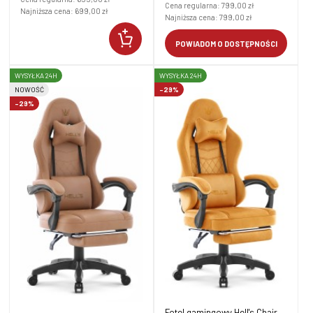
Cena regularna:
799,00 zł
Najniższa cena:
699,00 zł
Najniższa cena:
799,00 zł
POWIADOM O DOSTĘPNOŚCI
WYSYŁKA 24H
WYSYŁKA 24H
NOWOŚĆ
-29%
-29%
Fotel gamingowy Hell's Chair