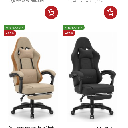
Najniższa cena:
799,00 zł
Najniższa cena:
699,00 zł
WYSYŁKA 24H
WYSYŁKA 24H
-29%
-29%
Fotel gamingowy Hell's Chair