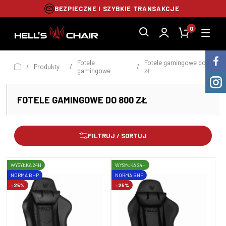
BEZPIECZNE I SZYBKIE TRANSAKCJE
0
Fotele
Fotele gamingowe do 800
/
Produkty
/
/
gamingowe
zł
FOTELE GAMINGOWE DO 800 ZŁ
FILTRUJ / SORTUJ
WYSYŁKA 24H
WYSYŁKA 24H
NORMA BHP
NORMA BHP
-25%
-25%