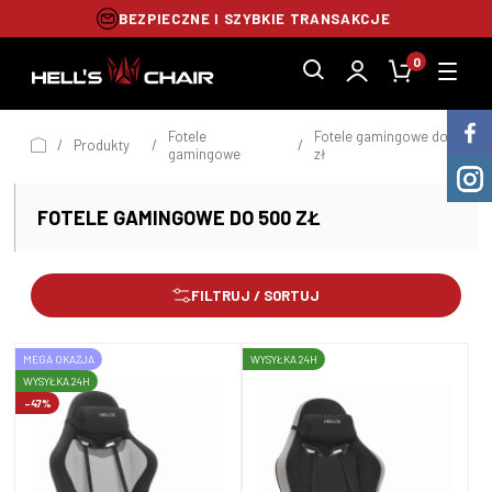
BEZPIECZNE I SZYBKIE TRANSAKCJE
0
Fotele
Fotele gamingowe do 500
/
Produkty
/
/
gamingowe
zł
FOTELE GAMINGOWE DO 500 ZŁ
FILTRUJ / SORTUJ
MEGA OKAZJA
WYSYŁKA 24H
WYSYŁKA 24H
-47%