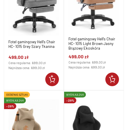
Fotel gamingowy Hell's Chair
Fotel gamingowy Hell's Chair
HC- 1015 Light Brown Jasny
HC- 1015 Grey Szary Tkanina
Brązowy Ekoskóra
499,00 zł
499,00 zł
Cena regularna:
699,00 zł
Cena regularna:
699,00 zł
Najniższa cena:
699,00 zł
Najniższa cena:
699,00 zł
OSTATNIE SZTUKI
WYSYŁKA 24H
WYSYŁKA 24H
-29%
-29%