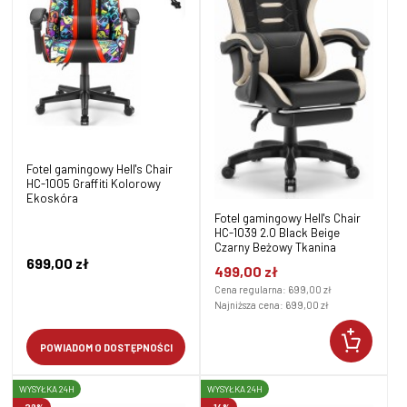
Fotel gamingowy Hell's Chair
HC-1005 Graffiti Kolorowy
Ekoskóra
Fotel gamingowy Hell's Chair
HC-1039 2.0 Black Beige
Czarny Beżowy Tkanina
699,00 zł
499,00 zł
Cena regularna:
699,00 zł
Najniższa cena:
699,00 zł
POWIADOM O DOSTĘPNOŚCI
WYSYŁKA 24H
WYSYŁKA 24H
-29%
-14%